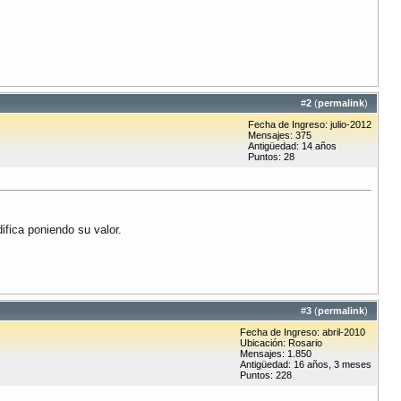
#
2
(
permalink
)
Fecha de Ingreso: julio-2012
Mensajes: 375
Antigüedad: 14 años
Puntos: 28
ifica poniendo su valor.
#
3
(
permalink
)
Fecha de Ingreso: abril-2010
Ubicación: Rosario
Mensajes: 1.850
Antigüedad: 16 años, 3 meses
Puntos: 228