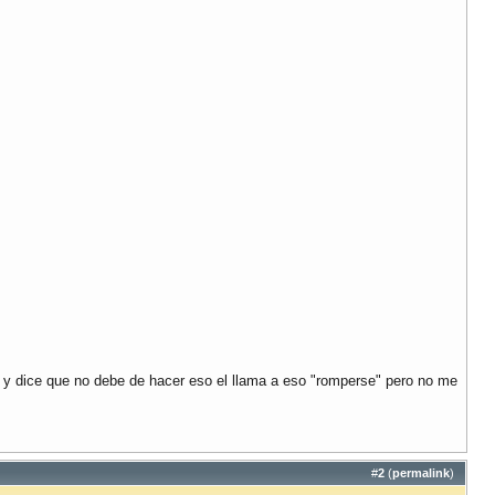
e y dice que no debe de hacer eso el llama a eso "romperse" pero no me
#
2
(
permalink
)