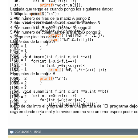
for
(
int
 i
=
0
;
i
<
t
;
i
++
)
{
printf
(
"%d
\t
"
,
a
[
i
]
)
;
La duda que tengo es cuando pongo los siguientes datos:
}
1.- elijo la opcion
3
printf
(
"
\n
"
)
;
2.- en numero de filas de la matriz A pongo
}
2
void
 leerm
(
int
 f
,
int
 c
,
int
**
a
)
{
3.- en numero de columnas de la matriz A pongo
3
for
(
int
 i
=
0
;
i
<
f
;
i
++
)
{
4.- en numero de filas de la matriz B pongo
3
for
(
int
 j
=
0
;
j
<
c
;
j
++
)
{
5.- en numero de columnas de la matriz B pongo
2
printf
(
"[%d][%d] = "
,
i
,
j
)
;
y luego me pide los datos
scanf
(
"%d"
,&
a
[
i
]
[
j
]
)
;
Elementos de la matriz A
}
[0][0] = 1
}
[0][1] = 1
}
[0][2] = 1
void
 imprm
(
int
 f
,
int
 c
,
int
**
a
)
{
[1][0] = 1
for
(
int
 i
=
0
;
i
<
f
;
i
++
)
{
[1][1] = 1
for
(
int
 j
=
0
;
j
<
c
;
j
++
)
{
[1][2] = 1
printf
(
"%d
\t
"
,*
(
*
(
a
+
i
)
+
j
)
)
;
Elementos de la matriz B
}
[0][0] = 2
printf
(
"
\n
"
)
;
[0][1] = 2
}
}
[1][0] = 2
void
 sumam
(
int
 f
,
int
 c
,
int
**
a
,
int
**
b
)
{
[1][0] = 2
for
(
int
 i
=
0
;
i
<
f
;
i
++
)
{
[1][1] = 2
for
(
int
 j
=
0
;
j
<
c
;
j
++
)
{
[2][0] = 2
            a
[
i
]
[
j
]
=
a
[
i
]
[
j
]
+
b
[
i
]
[
j
]
;
luego de dar intro el programa pone una pantalla de
"El programa dejo
}
dice en donde esta mal y lo revise pero no veo un error espero poder c
}
}
void
 multim
(
int
 m
,
int
 n
,
int
 s
,
int
**
b
,
int
**
d
,
int
**
e
for
(
int
 i
=
0
;
i
<
m
;
i
++
)
{
for
(
int
 j
=
0
;
j
<
s
;
j
++
)
{
22/04/2013, 15:31
for
(
int
 k
=
0
;
k
<
n
;
k
++
)
{