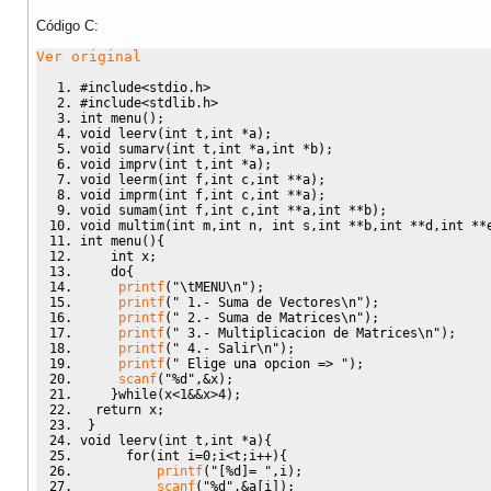
for
(
j
=
0
;
j
<
s
;
j
++
)
{
                e
[
j
]
=
(
int
*
)
malloc
(
sizeof
(
int
)
*
s
)
;
Código C:
                g
[
j
]
=
(
int
*
)
malloc
(
sizeof
(
int
)
*
s
)
;
}
Ver original
for
(
i
=
0
;
i
<
m
;
i
++
)
{
for
(
j
=
0
;
j
<
s
;
j
++
)
{
#include<stdio.h>
                    g
[
i
]
[
j
]
=
0
;
#include<stdlib.h>
}
int
 menu
(
)
;
}
void
 leerv
(
int
 t
,
int
*
a
)
;
printf
(
"
\n
Elemetos de la Matriz A
\n
"
)
;
void
 sumarv
(
int
 t
,
int
*
a
,
int
*
b
)
;
            leerm
(
m
,
n
,
b
)
;
void
 imprv
(
int
 t
,
int
*
a
)
;
printf
(
"
\n
Elementos de la Matriz B
\n
"
)
;
void
 leerm
(
int
 f
,
int
 c
,
int
**
a
)
;
            leerm
(
q
,
s
,
e
)
;
void
 imprm
(
int
 f
,
int
 c
,
int
**
a
)
;
            multim
(
m
,
n
,
s
,
b
,
e
,
g
)
;
void
 sumam
(
int
 f
,
int
 c
,
int
**
a
,
int
**
b
)
;
printf
(
"
\n
"
)
;
void
 multim
(
int
 m
,
int
 n
,
int
 s
,
int
**
b
,
int
**
d
,
int
**
            imprm
(
m
,
s
,
g
)
;
int
 menu
(
)
{
break
;
int
 x
;
}
do
{
getchar
(
)
;
printf
(
"
\t
MENU
\n
"
)
;
}
printf
(
" 1.- Suma de Vectores
\n
"
)
;
printf
(
" 2.- Suma de Matrices
\n
"
)
;
printf
(
" 3.- Multiplicacion de Matrices
\n
"
)
;
printf
(
" 4.- Salir
\n
"
)
;
printf
(
" Elige una opcion => "
)
;
scanf
(
"%d"
,&
x
)
;
}
while
(
x
<
1
&&
x
>
4
)
;
return
 x
;
}
void
 leerv
(
int
 t
,
int
*
a
)
{
for
(
int
 i
=
0
;
i
<
t
;
i
++
)
{
printf
(
"[%d]= "
,
i
)
;
scanf
(
"%d"
,&
a
[
i
]
)
;