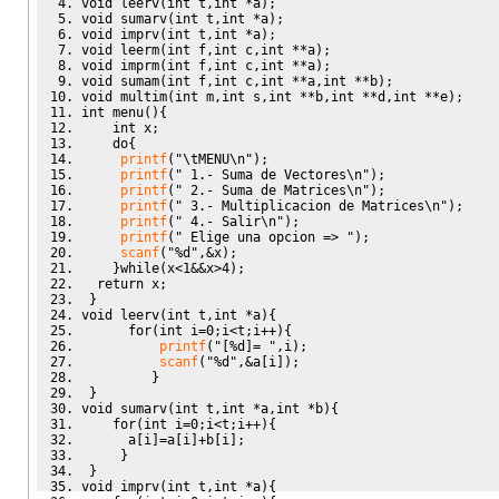
void
 leerv
(
int
 t
,
int
*
a
)
;
void
 sumarv
(
int
 t
,
int
*
a
)
;
void
 imprv
(
int
 t
,
int
*
a
)
;
void
 leerm
(
int
 f
,
int
 c
,
int
**
a
)
;
void
 imprm
(
int
 f
,
int
 c
,
int
**
a
)
;
void
 sumam
(
int
 f
,
int
 c
,
int
**
a
,
int
**
b
)
;
void
 multim
(
int
 m
,
int
 s
,
int
**
b
,
int
**
d
,
int
**
e
)
;
int
 menu
(
)
{
int
 x
;
do
{
printf
(
"
\t
MENU
\n
"
)
;
printf
(
" 1.- Suma de Vectores
\n
"
)
;
printf
(
" 2.- Suma de Matrices
\n
"
)
;
printf
(
" 3.- Multiplicacion de Matrices
\n
"
)
;
printf
(
" 4.- Salir
\n
"
)
;
printf
(
" Elige una opcion => "
)
;
scanf
(
"%d"
,&
x
)
;
}
while
(
x
<
1
&&
x
>
4
)
;
return
 x
;
}
void
 leerv
(
int
 t
,
int
*
a
)
{
for
(
int
 i
=
0
;
i
<
t
;
i
++
)
{
printf
(
"[%d]= "
,
i
)
;
scanf
(
"%d"
,&
a
[
i
]
)
;
}
}
void
 sumarv
(
int
 t
,
int
*
a
,
int
*
b
)
{
for
(
int
 i
=
0
;
i
<
t
;
i
++
)
{
      a
[
i
]
=
a
[
i
]
+
b
[
i
]
;
}
}
void
 imprv
(
int
 t
,
int
*
a
)
{