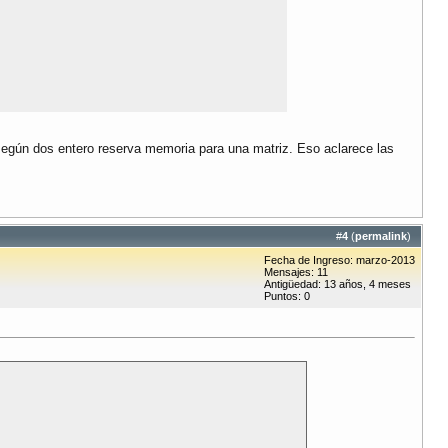
según dos entero reserva memoria para una matriz. Eso aclarece las
#
4
(
permalink
)
Fecha de Ingreso: marzo-2013
Mensajes: 11
Antigüedad: 13 años, 4 meses
Puntos: 0