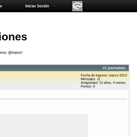
e
Iniciar Sesión
iones
rama: @import
#
1
(
permalink
)
Fecha de Ingreso: marzo-2013
Mensajes: 11
Antigüedad: 13 años, 4 meses
Puntos: 0