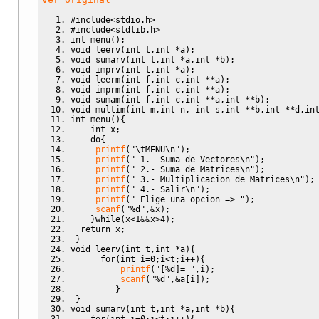
            a
[
i
]
[
j
]
=
a
[
i
]
[
j
]
+
b
[
i
]
[
j
]
;
}
#include<stdio.h>
}
#include<stdlib.h>
}
int
 menu
(
)
;
void
 multim
(
int
 m
,
int
 n
,
int
 s
,
int
**
b
,
int
**
d
,
int
**
e
void
 leerv
(
int
 t
,
int
*
a
)
;
for
(
int
 i
=
0
;
i
<
m
;
i
++
)
{
void
 sumarv
(
int
 t
,
int
*
a
,
int
*
b
)
;
for
(
int
 j
=
0
;
j
<
s
;
j
++
)
{
void
 imprv
(
int
 t
,
int
*
a
)
;
for
(
int
 k
=
0
;
k
<
n
;
k
++
)
{
void
 leerm
(
int
 f
,
int
 c
,
int
**
a
)
;
printf
(
"i=%d  k=%d  j=%d 
\n
"
,
 i 
,
 k 
,
 j
)
;
void
 imprm
(
int
 f
,
int
 c
,
int
**
a
)
;
                e
[
i
]
[
j
]
=
e
[
i
]
[
j
]
+
b
[
i
]
[
k
]
*
d
[
k
]
[
j
]
;
void
 sumam
(
int
 f
,
int
 c
,
int
**
a
,
int
**
b
)
;
}
void
 multim
(
int
 m
,
int
 n
,
int
 s
,
int
**
b
,
int
**
d
,
in
}
int
 menu
(
)
{
}
int
 x
;
}
do
{
printf
(
"
\t
MENU
\n
"
)
;
int
**
 New_Matriz
(
int
 p
,
int
 q
)
printf
(
" 1.- Suma de Vectores
\n
"
)
;
{
printf
(
" 2.- Suma de Matrices
\n
"
)
;
int
**
 m 
,
 j
;
printf
(
" 3.- Multiplicacion de Matrices
\n
"
)
;
    m 
=
(
int
**
)
malloc
(
sizeof
(
int
*
)
*
p
)
;
printf
(
" 4.- Salir
\n
"
)
;
for
(
j
=
0
;
j
<
p
;
j
++
)
printf
(
" Elige una opcion => "
)
;
        m
[
j
]
=
(
int
*
)
malloc
(
sizeof
(
int
)
*
q
)
;
scanf
(
"%d"
,&
x
)
;
return
 m
;
}
while
(
x
<
1
&&
x
>
4
)
;
}
return
 x
;
}
void
 To_Cero
(
int
**
 m
,
int
 p
,
int
 q
)
void
 leerv
(
int
 t
,
int
*
a
)
{
{
for
(
int
 i
=
0
;
i
<
t
;
i
++
)
{
int
 i
,
 j
;
printf
(
"[%d]= "
,
i
)
;
for
(
i
=
0
;
i
<
p
;
i
++
)
scanf
(
"%d"
,&
a
[
i
]
)
;
for
(
j
=
0
;
j
<
q
;
j
++
)
}
            m
[
i
]
[
j
]
=
0
;
}
return
;
void
 sumarv
(
int
 t
,
int
*
a
,
int
*
b
)
{
}
for
(
int
 i
=
0
;
i
<
t
;
i
++
)
{