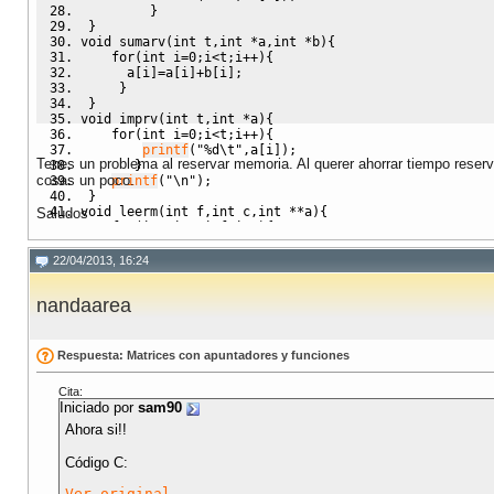
}
}
void
 sumarv
(
int
 t
,
int
*
a
,
int
*
b
)
{
for
(
int
 i
=
0
;
i
<
t
;
i
++
)
{
      a
[
i
]
=
a
[
i
]
+
b
[
i
]
;
}
}
void
 imprv
(
int
 t
,
int
*
a
)
{
for
(
int
 i
=
0
;
i
<
t
;
i
++
)
{
printf
(
"%d
\t
"
,
a
[
i
]
)
;
Tenes un problema al reservar memoria. Al querer ahorrar tiempo reser
}
cosas un poco.
printf
(
"
\n
"
)
;
}
void
 leerm
(
int
 f
,
int
 c
,
int
**
a
)
{
Saludos
for
(
int
 i
=
0
;
i
<
f
;
i
++
)
{
for
(
int
 j
=
0
;
j
<
c
;
j
++
)
{
printf
(
"[%d][%d] = "
,
i
,
j
)
;
22/04/2013, 16:24
scanf
(
"%d"
,&
a
[
i
]
[
j
]
)
;
}
nandaarea
}
}
void
 imprm
(
int
 f
,
int
 c
,
int
**
a
)
{
for
(
int
 i
=
0
;
i
<
f
;
i
++
)
{
Respuesta: Matrices con apuntadores y funciones
for
(
int
 j
=
0
;
j
<
c
;
j
++
)
{
printf
(
"%d
\t
"
,*
(
*
(
a
+
i
)
+
j
)
)
;
Cita:
}
Iniciado por
sam90
printf
(
"
\n
"
)
;
}
Ahora si!!
}
void
 sumam
(
int
 f
,
int
 c
,
int
**
a
,
int
**
b
)
{
Código C:
for
(
int
 i
=
0
;
i
<
f
;
i
++
)
{
for
(
int
 j
=
0
;
j
<
c
;
j
++
)
{
Ver original