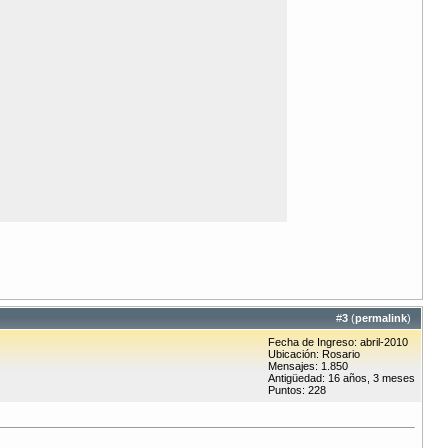
#
3
(
permalink
)
Fecha de Ingreso: abril-2010
Ubicación: Rosario
Mensajes: 1.850
Antigüedad: 16 años, 3 meses
Puntos: 228