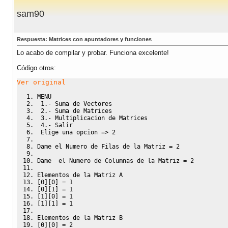
                e
[
i
]
[
j
]
=
e
[
i
]
[
j
]
+
b
[
i
]
[
k
]
*
d
[
k
]
[
j
]
;
}
sam90
}
}
}
main
(
)
{
Respuesta: Matrices con apuntadores y funciones
int
 c
,
f
,
i
,
j
,
x
,
t
,
m
,
n
,
q
,
s
;
int
*
a
,**
b
,**
e
,*
d
,**
g
;
Lo acabo de compilar y probar. Funciona excelente!
   x
=
menu
(
)
;
switch
(
x
)
{
Código otros:
case
1
:
printf
(
"
\n
Dame el tamaño del Vector = "
)
scanf
(
"%d"
,&
t
)
;
Ver original
             a
=
(
int
*
)
malloc
(
sizeof
(
int
)
*
t
)
;
             d
=
(
int
*
)
malloc
(
sizeof
(
int
)
*
t
)
;
MENU
printf
(
"
\n
Elementos del Vector A
\n
"
)
;
 1.- Suma de Vectores
             leerv
(
t
,
a
)
;
 2.- Suma de Matrices
printf
(
"
\n
Elementos del Vector B
\n
"
)
;
 3.- Multiplicacion de Matrices
             leerv
(
t
,
d
)
;
 4.- Salir
printf
(
"
\n
Vector A
\t
"
)
;
 Elige una opcion => 2
             imprv
(
t
,
a
)
;
printf
(
"Vector B
\t
"
)
;
Dame el Numero de Filas de la Matriz = 2
             imprv
(
t
,
d
)
;
             sumarv
(
t
,
a
,
d
)
;
Dame  el Numero de Columnas de la Matriz = 2
printf
(
"
\n
\t
Suma=
\t
"
)
;
             imprv
(
t
,
a
)
;
Elementos de la Matriz A
break
;
[0][0] = 1
case
2
:
printf
(
"
\n
Dame el Numero de Filas de la 
[0][1] = 1
scanf
(
"%d"
,&
f
)
;
[1][0] = 1
printf
(
"
\n
Dame  el Numero de Columnas de
[1][1] = 1
scanf
(
"%d"
,&
c
)
;
             b
=
(
int
**
)
malloc
(
sizeof
(
int
*
)
*
f
)
;
Elementos de la Matriz B
             e
=
(
int
**
)
malloc
(
sizeof
(
int
*
)
*
f
)
;
[0][0] = 2