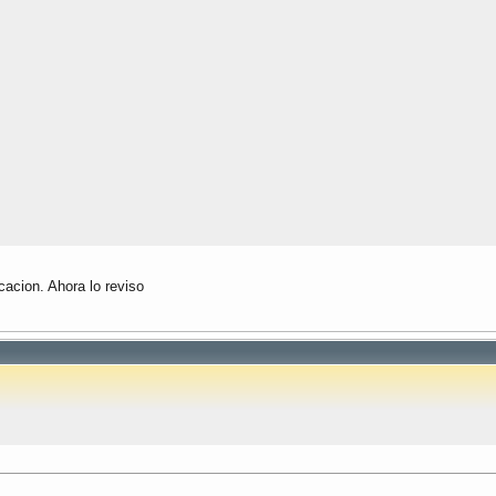
= "
)
;
cacion. Ahora lo reviso
 A = "
)
;
= "
)
;
 B = "
)
;