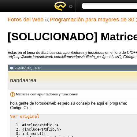
Foros del Web
»
Programación para mayores de 30 ;
[SOLUCIONADO] Matrices
Estas en el tema de
Matrices con apuntadores y funciones
en el foro de C/C+
url("http://static.forosdelweb.com/clientscript/vbulletin_css/geshi.css"); Código 
22/04/2013, 14:46
nandaarea
Matrices con apuntadores y funciones
hola gente de forosdelweb espero su consejo he aqui el programa:
Código C++:
Ver original
#include<stdio.h>
#include<stdlib.h>
int
 menu
(
)
;