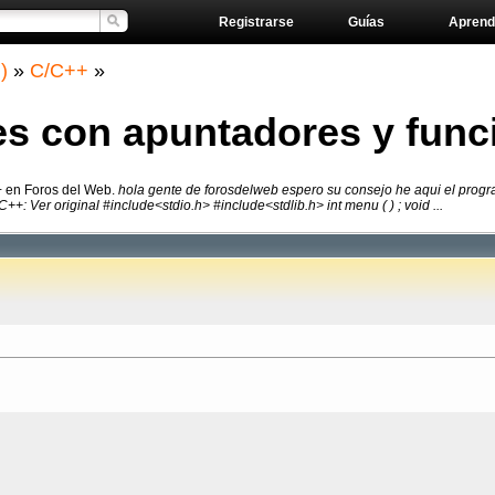
Registrarse
Guías
Aprend
)
»
C/C++
»
 con apuntadores y func
+ en Foros del Web.
hola gente de forosdelweb espero su consejo he aqui el prog
C++: Ver original #include<stdio.h> #include<stdlib.h> int menu ( ) ; void ...