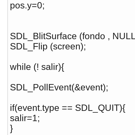
pos.y=0;
SDL_BlitSurface (fondo , NULL
SDL_Flip (screen);
while (! salir){
SDL_PollEvent(&event);
if(event.type == SDL_QUIT){
salir=1;
}