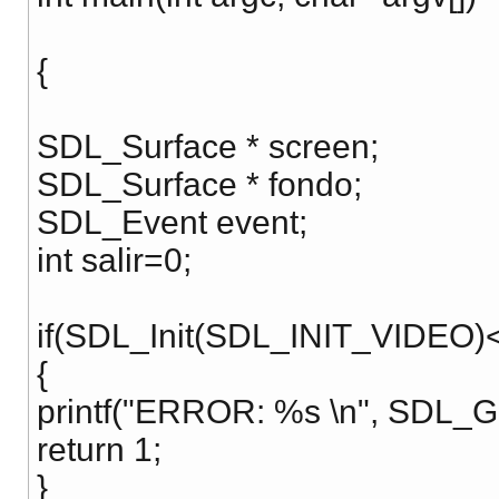
{
SDL_Surface * screen;
SDL_Surface * fondo;
SDL_Event event;
int salir=0;
if(SDL_Init(SDL_INIT_VIDEO)
{
printf("ERROR: %s \n", SDL_Ge
return 1;
}