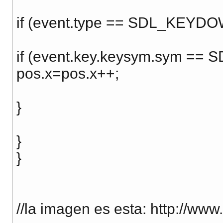
if (event.type == SDL_KEYDO
if (event.key.keysym.sym ==
pos.x=pos.x++;
}
}
}
//la imagen es esta: http://