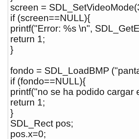
screen = SDL_SetVideoMode
if (screen==NULL){
printf("Error: %s \n", SDL_GetEr
return 1;
}
fondo = SDL_LoadBMP ("panta
if (fondo==NULL){
printf("no se ha podido cargar 
return 1;
}
SDL_Rect pos;
pos.x=0;