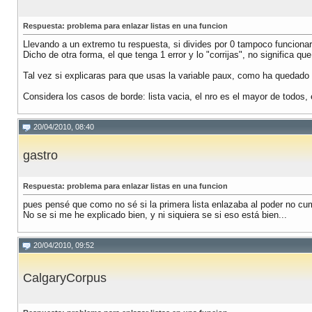
Respuesta: problema para enlazar listas en una funcion
Llevando a un extremo tu respuesta, si divides por 0 tampoco funcionar
Dicho de otra forma, el que tenga 1 error y lo "corrijas", no significa qu
Tal vez si explicaras para que usas la variable paux, como ha quedado 
Considera los casos de borde: lista vacia, el nro es el mayor de todos,
20/04/2010, 08:40
gastro
Respuesta: problema para enlazar listas en una funcion
pues pensé que como no sé si la primera lista enlazaba al poder no cumpl
No se si me he explicado bien, y ni siquiera se si eso está bien...
20/04/2010, 09:52
CalgaryCorpus