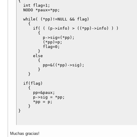
{

  int flag=1;

  NODO *paux=*pp;

  while( (*pp)!=NULL && flag)

    {

      if( ( (p->info) > ((*pp)->info) ) )

	{

	  p->sig=(*pp);

	  (*pp)=p;

	  flag=0;

	}

      else

	{

	  pp=&((*pp)->sig);

	}

    }

  if(flag)

    {

      pp=&paux;

      p->sig = *pp;

      *pp = p;

    }

Muchas gracias!