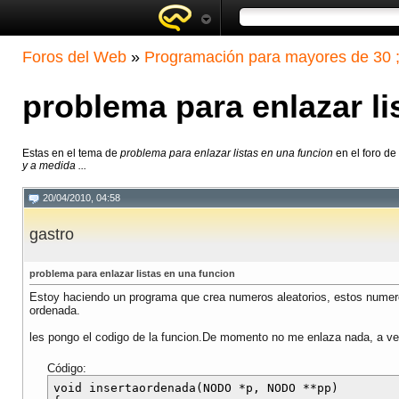
Foros del Web
»
Programación para mayores de 30 ;
problema para enlazar li
Estas en el tema de
problema para enlazar listas en una funcion
en el foro d
y a medida ...
20/04/2010, 04:58
gastro
problema para enlazar listas en una funcion
Estoy haciendo un programa que crea numeros aleatorios, estos numeros
ordenada.
les pongo el codigo de la funcion.De momento no me enlaza nada, a ver s
Código:
void insertaordenada(NODO *p, NODO **pp)
