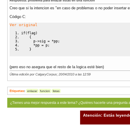
Respuesta: problema para enlazar listas en una funcion
Creo que si la intencion es "en caso de problemas o no poder insertar en 
Código C:
Ver original
if
(
flag
)
{
      p
->
sig 
=
*
pp
;
*
pp 
=
 p
;
}
(pero eso no asegura que el resto de la logica esté bien)
Última edición por CalgaryCorpus; 20/04/2010 a las
12:59
Etiquetas
:
enlazar
funcion
listas
¿Tienes una mejor respuesta a este tema? ¿Quiéres hacerle una pregunta 
Atención: Estás leyend