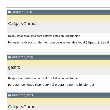
20/04/2010, 05:09
CalgaryCorpus
Respuesta: problema para enlazar listas en una funcion
No uses la direccion de memoria de una variable local ( &paux ). Las di
20/04/2010, 05:32
gastro
Respuesta: problema para enlazar listas en una funcion
pero aun poniendo (*pp=paux) el programa no me funciona :(
20/04/2010, 08:21
CalgaryCorpus