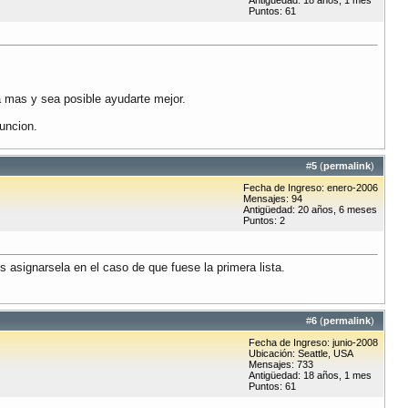
Antigüedad: 18 años, 1 mes
Puntos: 61
a mas y sea posible ayudarte mejor.
funcion.
#
5
(
permalink
)
Fecha de Ingreso: enero-2006
Mensajes: 94
Antigüedad: 20 años, 6 meses
Puntos: 2
s asignarsela en el caso de que fuese la primera lista.
#
6
(
permalink
)
Fecha de Ingreso: junio-2008
Ubicación: Seattle, USA
Mensajes: 733
Antigüedad: 18 años, 1 mes
Puntos: 61