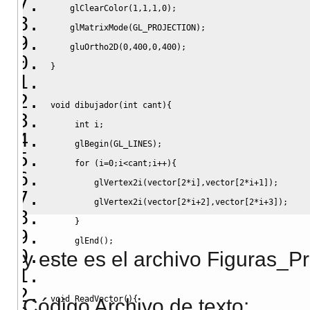
    glClearColor
(
1
,
1
,
1
,
0
)
;
    glMatrixMode
(
GL_PROJECTION
)
;
    gluOrtho2D
(
0
,
400
,
0
,
400
)
;
}
void
 dibujador
(
int
 cant
)
{
int
 i
;
     glBegin
(
GL_LINES
)
;
for
(
i
=
0
;
i
<
cant
;
i
++
)
{
         glVertex2i
(
vector
[
2
*
i
]
,
vector
[
2
*
i
+
1
]
)
;
         glVertex2i
(
vector
[
2
*
i
+
2
]
,
vector
[
2
*
i
+
3
]
)
;
}
     glEnd
(
)
;
y este es el archivo Figuras_Pr
}
void
 ReadVector
(
)
{
Código Archivo de texto: