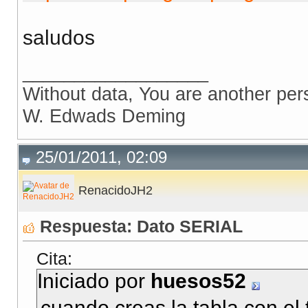
saludos
__________________
Without data, You are another per
W. Edwads Deming
25/01/2011, 02:09
RenacidoJH2
Respuesta: Dato SERIAL
Cita:
Iniciado por
huesos52
cuando creas la tabla con el 