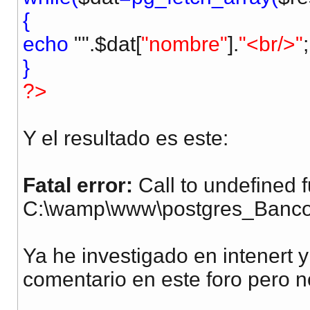
{
echo
"".$dat[
"nombre"
].
"<br/>"
;
}
?>
Y el resultado es este:
Fatal error:
Call to undefined 
C:\wamp\www\postgres_Bancos
Ya he investigado en intenert 
comentario en este foro pero n