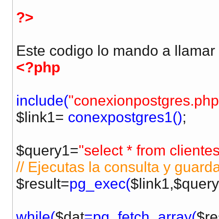
?>
Este codigo lo mando a llamar 
<?php
include(
"conexionpostgres.php
$link1=
conexpostgres1()
;
$query1=
"select * from cliente
// Ejecutas la consulta y guard
$result=
pg_exec(
$link1,$quer
while(
$dat
=pg_fetch_array(
$re