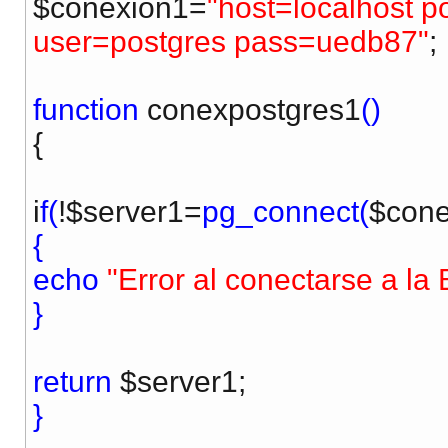
$conexion1=
"host=localhost 
user=postgres pass=uedb87"
;
function
conexpostgres1
()
{
i
f(
!$server1=
pg_connect(
$cone
{
echo
"Error al conectarse a la
}
return
$server1;
}