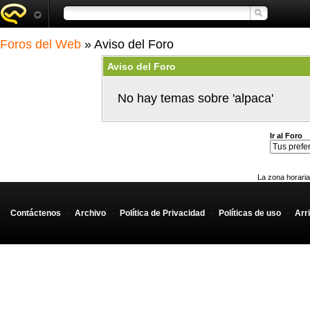
Foros del Web
» Aviso del Foro
Aviso del Foro
No hay temas sobre 'alpaca'
Ir al Foro
La zona horaria
Contáctenos
-
Archivo
-
Política de Privacidad
-
Políticas de uso
-
Arr