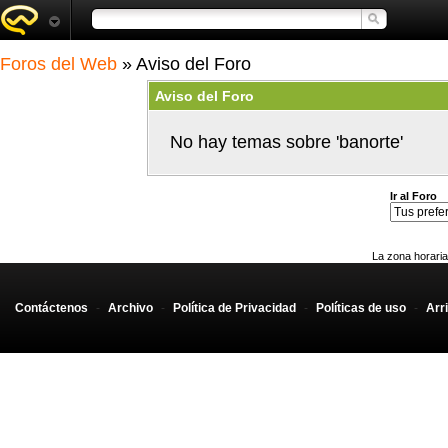
Foros del Web
» Aviso del Foro
Aviso del Foro
No hay temas sobre 'banorte'
Ir al Foro
La zona horaria
Contáctenos
-
Archivo
-
Política de Privacidad
-
Políticas de uso
-
Arr