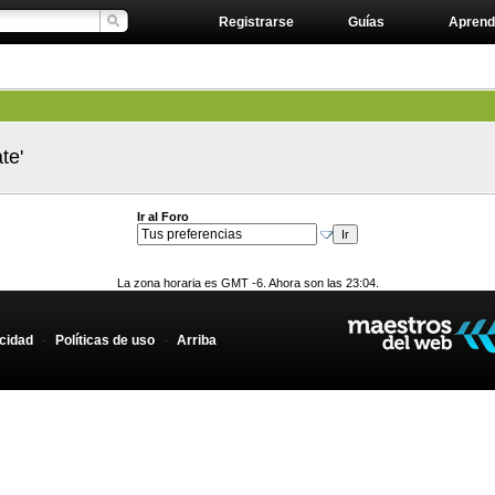
Registrarse
Guías
Aprend
te'
Ir al Foro
La zona horaria es GMT -6. Ahora son las 23:04.
acidad
-
Políticas de uso
-
Arriba