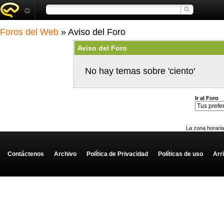
Foros del Web
» Aviso del Foro
Aviso del Foro
No hay temas sobre 'ciento'
Ir al Foro
La zona horaria
Contáctenos
-
Archivo
-
Política de Privacidad
-
Políticas de uso
-
Arr