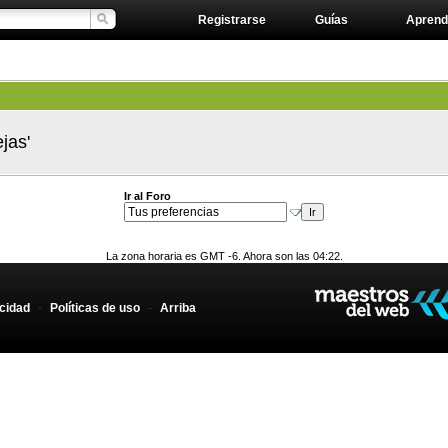
Registrarse
Guías
Aprend
jas'
Ir al Foro
La zona horaria es GMT -6. Ahora son las 04:22.
acidad
-
Políticas de uso
-
Arriba