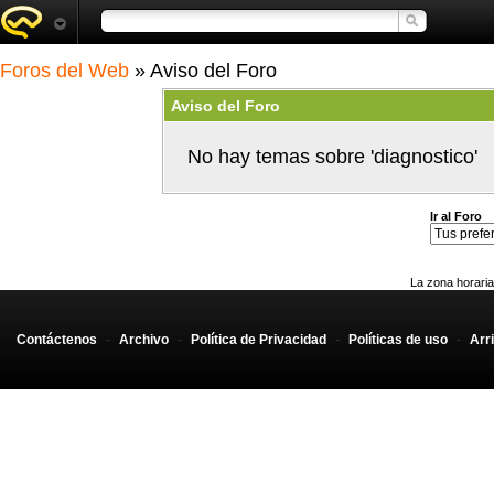
Foros del Web
» Aviso del Foro
Aviso del Foro
No hay temas sobre 'diagnostico'
Ir al Foro
La zona horaria
Contáctenos
-
Archivo
-
Política de Privacidad
-
Políticas de uso
-
Arr