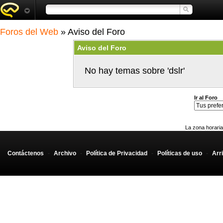
Foros del Web
» Aviso del Foro
Aviso del Foro
No hay temas sobre 'dslr'
Ir al Foro
La zona horaria
Contáctenos
-
Archivo
-
Política de Privacidad
-
Políticas de uso
-
Arr