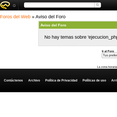
Foros del Web
» Aviso del Foro
Aviso del Foro
No hay temas sobre 'ejecucion_ph
Ir al Foro
La zona horaria
Contáctenos
-
Archivo
-
Política de Privacidad
-
Políticas de uso
-
Arr