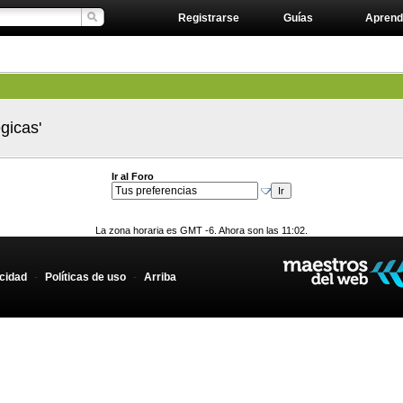
Registrarse
Guías
Aprend
gicas'
Ir al Foro
La zona horaria es GMT -6. Ahora son las 11:02.
acidad
-
Políticas de uso
-
Arriba