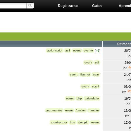
Registrarse
Guías
Aprend
Último t
actionscript
as3
event
evento
(
+1
)
20/0
p
event
sql
28/
por
t
event
listener
usar
24/0
po
event
scroll
03/0
por
P
event
php
calendario
19/0
po
argumentos
event
funcion
handler
16/0
por
arquitectura
bus
ejemplo
event
17/0
p