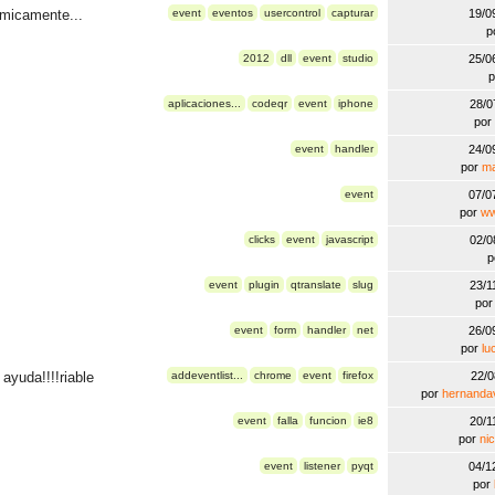
micamente...
event
eventos
usercontrol
capturar
19/0
p
2012
dll
event
studio
25/0
aplicaciones...
codeqr
event
iphone
28/0
por
event
handler
24/0
por
ma
event
07/0
por
ww
clicks
event
javascript
02/0
p
event
plugin
qtranslate
slug
23/1
po
event
form
handler
net
26/0
por
lu
ayuda!!!!riable
addeventlist...
chrome
event
firefox
22/
por
hernanda
event
falla
funcion
ie8
20/1
por
ni
event
listener
pyqt
04/1
por