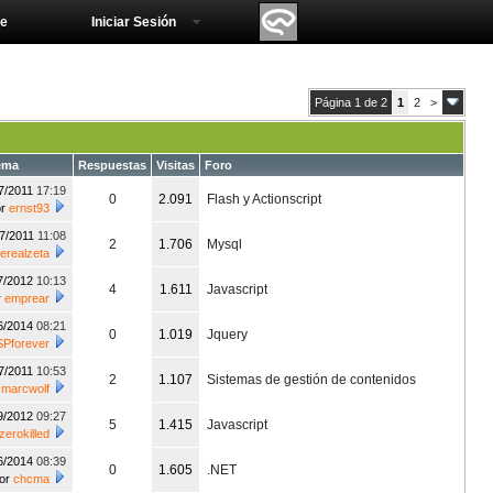
e
Iniciar Sesión
Página 1 de 2
1
2
>
ema
Respuestas
Visitas
Foro
7/2011
17:19
0
2.091
Flash y Actionscript
or
ernst93
07/2011
11:08
2
1.706
Mysql
herealzeta
7/2012
10:13
4
1.611
Javascript
r
emprear
6/2014
08:21
0
1.019
Jquery
SPforever
7/2011
10:53
2
1.107
Sistemas de gestión de contenidos
r
marcwolf
9/2012
09:27
5
1.415
Javascript
zerokilled
6/2014
08:39
0
1.605
.NET
or
chcma