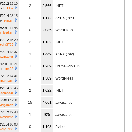
9/2012
12:19
2
2.566
.NET
or
E_Blue
6/2014
08:15
0
1.172
ASPX (.net)
por
efinten
7/2011
14:43
0
2.085
WordPress
cristaken
9/2012
15:20
2
1.132
.NET
ldini3783
7/2014
13:37
2
1.449
ASPX (.net)
wmaster
8/2011
10:21
1
1.269
Frameworks JS
or
oms02
1/2012
14:41
1
1.309
WordPress
r
marcwolf
9/2014
06:45
2
1.022
.NET
casmoadr
08/2011
17:11
15
4.061
Javascript
vidgomez
1/2012
12:43
1
925
Javascript
colasroma
2/2014
10:03
0
1.168
Python
korg1988