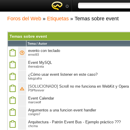
Foros del Web
»
Etiquetas
» Temas sobre event
Temas sobre event
Tema / Autor
evento con teclado
ernst93
Event MySQL
therealzeta
¿Cómo usar event listener en este caso?
luisgzafra
[SOLUCIONADO]
Scroll no me funciona en WebKit y Opera
PSPforever
Event Calendar
marcwolf
Argumentos a una funcion event handler
congrio7
Arquitectura - Patrón Event Bus - Ejemplo práctico ???
chcma