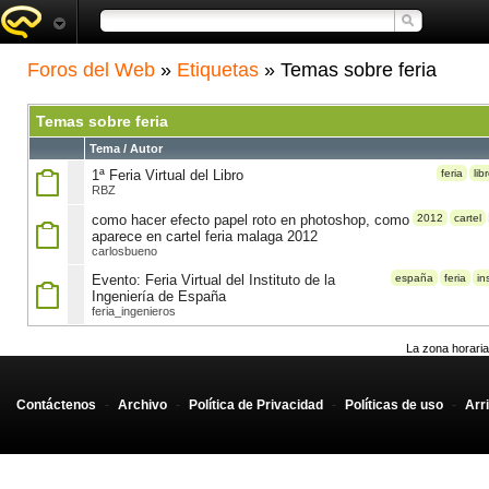
Foros del Web
»
Etiquetas
» Temas sobre feria
Temas sobre feria
Tema / Autor
1ª Feria Virtual del Libro
feria
lib
RBZ
como hacer efecto papel roto en photoshop, como
2012
cartel
aparece en cartel feria malaga 2012
carlosbueno
Evento: Feria Virtual del Instituto de la
españa
feria
in
Ingeniería de España
feria_ingenieros
La zona horaria
Contáctenos
-
Archivo
-
Política de Privacidad
-
Políticas de uso
-
Arr