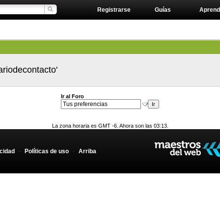
Registrarse
Guías
Aprend
ariodecontacto'
Ir al Foro
La zona horaria es GMT -6. Ahora son las 03:13.
acidad
-
Políticas de uso
-
Arriba