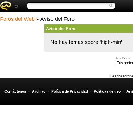
Foros del Web
» Aviso del Foro
Aviso del Foro
No hay temas sobre 'high-min'
Ir al Foro
La zona horaria
Contáctenos
-
Archivo
-
Política de Privacidad
-
Políticas de uso
-
Arr