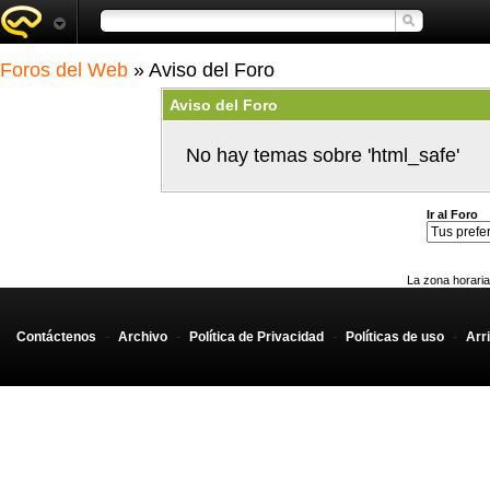
Foros del Web
» Aviso del Foro
Aviso del Foro
No hay temas sobre 'html_safe'
Ir al Foro
La zona horaria
Contáctenos
-
Archivo
-
Política de Privacidad
-
Políticas de uso
-
Arr