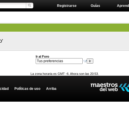
Registrarse
Guías
Aprend
o'
Ir al Foro
La zona horaria es GMT -6. Ahora son las 20:53.
acidad
-
Políticas de uso
-
Arriba