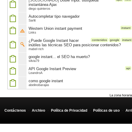
[SOLUCIONADO]
Doble Input: búsqueda
instantánea Ajax
diego quinteros
Autocompletar tipo navegador
Sarlit
Western Union instant payment
instant
Links
¿Puede Google Instant hacer
contenidos
google
instant
inútiles las técnicas SEO para posicionar contenidos?
mabel-rich
google instant... el SEO ha muerto?
silvia79
API Google Instant Preview
api
LeandroA
como google instant
abelinobarajas
La zona horaria
Contáctenos
-
Archivo
-
Política de Privacidad
-
Políticas de uso
-
Arr