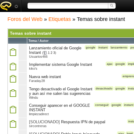
Foros del Web
»
Etiquetas
» Temas sobre instant
Temas sobre instant
Tema / Autor
Lanzamiento oficial de Google
google
instant
lanzamiento
po
Instant
(
1
2
3
)
Usuarios466
Implementar sistema Google Instant
ajax
google
imp
kiko's
Nueva web instant
emprend
Faraday28
Tengo desactivado el Google Instant
desactivado
google
inst
y aun así me salen las sugerencias
Windu
Conseguir aparecer en el GOOGLE
conseguir
google
instant
INSTANT
limpiezadirect
[SOLUCIONADO]
Respuesta IPN de paypal
inst
sircontreras
ajax
html