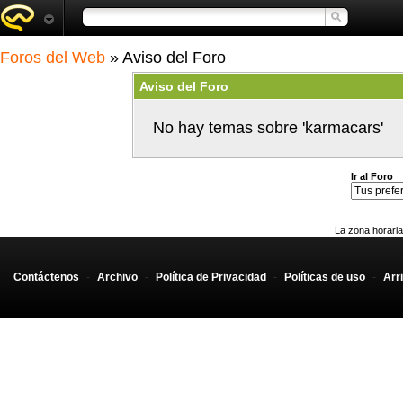
Foros del Web
» Aviso del Foro
Aviso del Foro
No hay temas sobre 'karmacars'
Ir al Foro
La zona horaria
Contáctenos
-
Archivo
-
Política de Privacidad
-
Políticas de uso
-
Arr