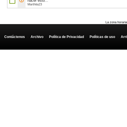
hacer esto...
Marthita23
La zona horaria
Contáctenos
-
Archivo
-
Política de Privacidad
-
Políticas de uso
-
Arr