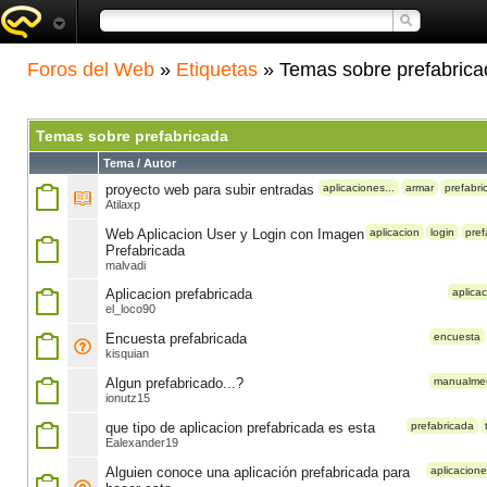
Foros del Web
»
Etiquetas
» Temas sobre prefabrica
Temas sobre prefabricada
Tema / Autor
proyecto web para subir entradas
aplicaciones...
armar
prefabri
Atilaxp
Web Aplicacion User y Login con Imagen
aplicacion
login
pref
Prefabricada
malvadi
Aplicacion prefabricada
aplica
el_loco90
Encuesta prefabricada
encuesta
kisquian
Algun prefabricado...?
manualme
ionutz15
que tipo de aplicacion prefabricada es esta
prefabricada
Ealexander19
Alguien conoce una aplicación prefabricada para
aplicacione