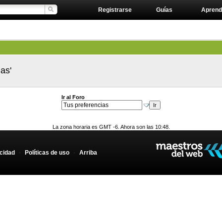
Registrarse
Guías
Aprend
as'
Ir al Foro
La zona horaria es GMT -6. Ahora son las 10:48.
acidad
-
Políticas de uso
-
Arriba