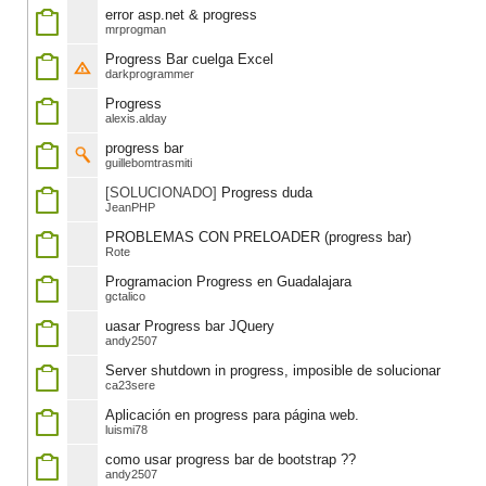
error asp.net & progress
mrprogman
Progress Bar cuelga Excel
darkprogrammer
Progress
alexis.alday
progress bar
guillebomtrasmiti
[SOLUCIONADO]
Progress duda
JeanPHP
PROBLEMAS CON PRELOADER (progress bar)
Rote
Programacion Progress en Guadalajara
gctalico
uasar Progress bar JQuery
andy2507
Server shutdown in progress, imposible de solucionar
ca23sere
Aplicación en progress para página web.
luismi78
como usar progress bar de bootstrap ??
andy2507