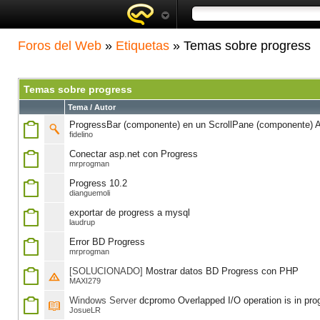
Foros del Web
»
Etiquetas
» Temas sobre progress
Temas sobre progress
Tema / Autor
ProgressBar (componente) en un ScrollPane (componente) Ac
fidelino
Conectar asp.net con Progress
mrprogman
Progress 10.2
dianguemoli
exportar de progress a mysql
laudrup
Error BD Progress
mrprogman
[SOLUCIONADO]
Mostrar datos BD Progress con PHP
MAXI279
Windows Server
dcpromo Overlapped I/O operation is in pro
JosueLR