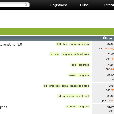
Registrarse
Guías
Aprend
Último 
tionScript 3.0
3.0
bar
barra
progreso
02/0
por
mortipro
bd
net
progress
aplicaciones
01/0
por
mr
php
progress
28/0
por
di
mysql
progress
07/0
p
bd
progress
tabla
bases-de-datos
02/0
por
mr
bd
progress
select
sql
03/0
por
mayco
gress
dcpromo
progress
08/0
por