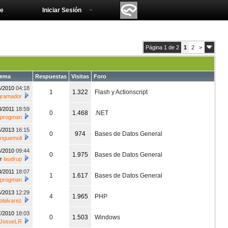
e
Iniciar Sesión
Página 1 de 2
1
2
>
tema
Respuestas
Visitas
Foro
6/2010
04:18
1
1.322
Flash y Actionscript
gramador
8/2011
18:59
0
1.468
.NET
progman
5/2013
16:15
0
974
Bases de Datos General
anguemoli
6/2010
09:44
0
1.975
Bases de Datos General
or
laudrup
8/2011
18:07
1
1.617
Bases de Datos General
progman
6/2013
12:29
4
1.965
PHP
lalvarez
7/2010
18:03
0
1.503
Windows
JosueLR