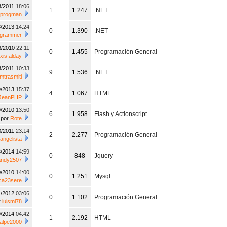
8/2011
18:06
1
1.247
.NET
progman
8/2013
14:24
0
1.390
.NET
ogrammer
8/2010
22:11
0
1.455
Programación General
exis.alday
8/2011
10:33
9
1.536
.NET
omtrasmiti
9/2013
15:37
4
1.067
HTML
JeanPHP
9/2010
13:50
6
1.958
Flash y Actionscript
por
Rote
0/2011
23:14
2
2.277
Programación General
vangelista
8/2014
14:59
0
848
Jquery
andy2507
0/2010
14:00
0
1.251
Mysql
ca23sere
1/2012
03:06
0
1.102
Programación General
r
luismi78
9/2014
04:42
1
2.192
HTML
alpe2000