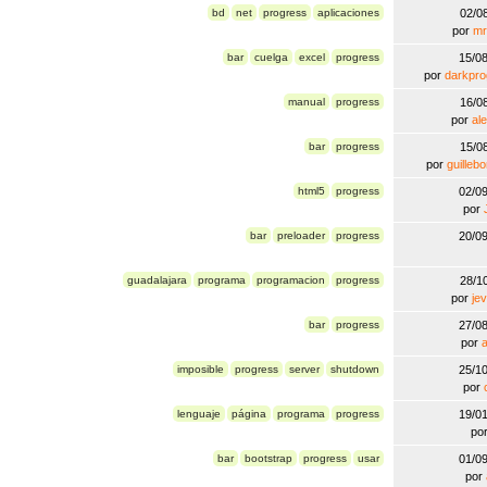
bd
net
progress
aplicaciones
02/0
por
mr
bar
cuelga
excel
progress
15/0
por
darkpr
manual
progress
16/0
por
al
bar
progress
15/0
por
guilleb
html5
progress
02/0
por
bar
preloader
progress
20/0
guadalajara
programa
programacion
progress
28/1
por
je
bar
progress
27/0
por
imposible
progress
server
shutdown
25/1
por
lenguaje
página
programa
progress
19/0
po
bar
bootstrap
progress
usar
01/0
por