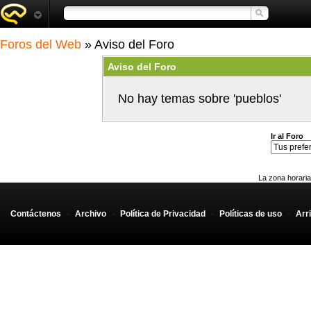
Foros del Web
» Aviso del Foro
Aviso del Foro
No hay temas sobre 'pueblos'
Ir al Foro
La zona horaria
Contáctenos
-
Archivo
-
Política de Privacidad
-
Políticas de uso
-
Arr