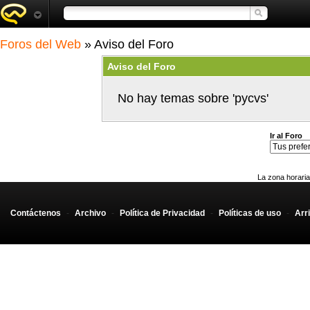
Foros del Web
» Aviso del Foro
Aviso del Foro
No hay temas sobre 'pycvs'
Ir al Foro
La zona horaria
Contáctenos
-
Archivo
-
Política de Privacidad
-
Políticas de uso
-
Arr