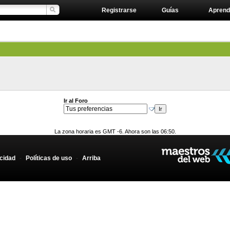
Registrarse
Guías
Aprend
Ir al Foro
La zona horaria es GMT -6. Ahora son las 06:50.
acidad
-
Políticas de uso
-
Arriba