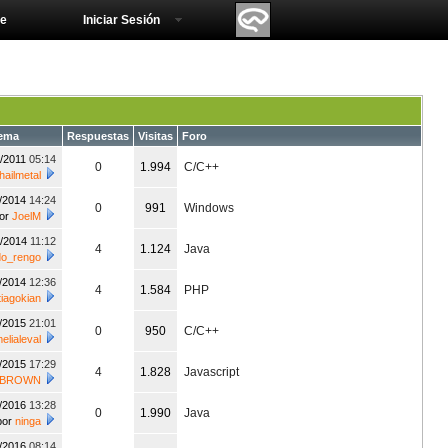
e
Iniciar Sesión
tema
Respuestas
Visitas
Foro
2/2011
05:14
0
1.994
C/C++
hailmetal
3/2014
14:24
0
991
Windows
or
JoelM
3/2014
11:12
4
1.124
Java
do_rengo
2/2014
12:36
4
1.584
PHP
tiagokian
5/2015
21:01
0
950
C/C++
elialeval
2/2015
17:29
4
1.828
Javascript
s-BROWN
2/2016
13:28
0
1.990
Java
por
ninga
3/2016
08:14