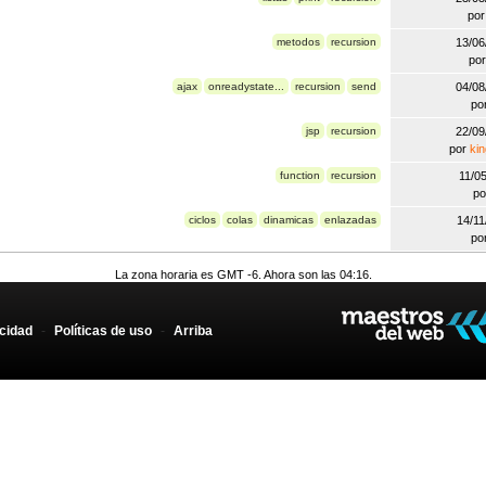
po
metodos
recursion
13/0
po
ajax
onreadystate...
recursion
send
04/0
po
jsp
recursion
22/0
por
ki
function
recursion
11/0
po
ciclos
colas
dinamicas
enlazadas
14/1
po
La zona horaria es GMT -6. Ahora son las 04:16.
acidad
-
Políticas de uso
-
Arriba