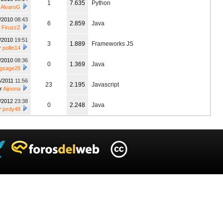
1
7.635
Python
r
AlvaroG
6/2010
08:43
6
2.859
Java
r
FiruzzZ
8/2010
19:51
3
1.889
Frameworks JS
r
pollin14
9/2010
08:36
0
1.369
Java
ngsage28
5/2011
11:56
23
2.195
Javascript
r
Aijoona
1/2012
23:38
0
2.248
Java
r
jordy48