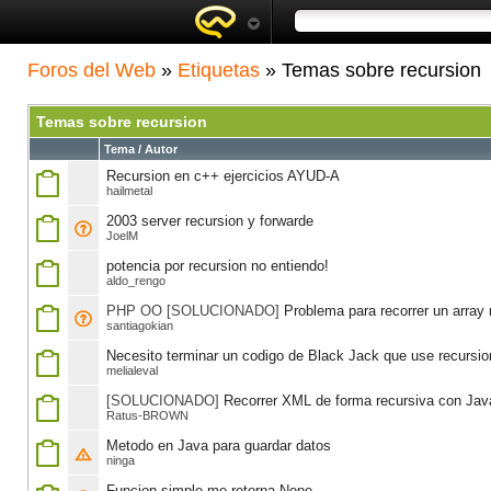
Foros del Web
»
Etiquetas
» Temas sobre recursion
Temas sobre recursion
Tema / Autor
Recursion en c++ ejercicios AYUD-A
hailmetal
2003 server recursion y forwarde
JoelM
potencia por recursion no entiendo!
aldo_rengo
PHP OO [SOLUCIONADO]
Problema para recorrer un array 
santiagokian
Necesito terminar un codigo de Black Jack que use recursio
melialeval
[SOLUCIONADO]
Recorrer XML de forma recursiva con Jav
Ratus-BROWN
Metodo en Java para guardar datos
ninga
Funcion simple me retorna None