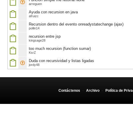
arreguen
Ayuda con recursion en java
afruizc
Recursion dentro del evento onreadystatechange (ajax)
pollin14
recursion entre jsp
kingsage28
too much recursion (function sumar)
KsrZ
Duda con recursividad y listas ligadas
jordy48
Contáctenos
-
Archivo
-
Política de Priv