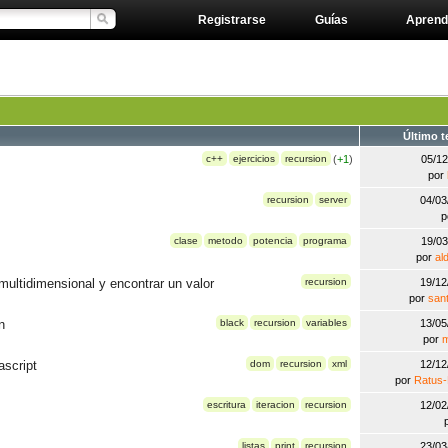
Registrarse
Guías
Aprend
Último 
c++
ejercicios
recursion
(
+1
)
05/1
por
recursion
server
04/0
p
clase
metodo
potencia
programa
19/0
por
al
multidimensional y encontrar un valor
recursion
19/1
por
san
n
black
recursion
variables
13/0
por
m
ascript
dom
recursion
xml
12/1
por
Ratu
escritura
iteracion
recursion
12/0
listas
print
recursion
23/0