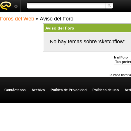
Foros del Web
» Aviso del Foro
Aviso del Foro
No hay temas sobre 'sketchflow'
Ir al Foro
La zona horaria
Contáctenos
-
Archivo
-
Política de Privacidad
-
Políticas de uso
-
Arr