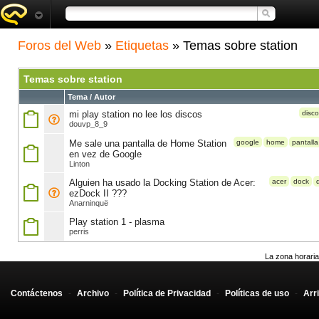
Foros del Web
»
Etiquetas
» Temas sobre station
Temas sobre station
Tema / Autor
mi play station no lee los discos
disc
douvp_8_9
Me sale una pantalla de Home Station
google
home
pantalla
en vez de Google
Linton
Alguien ha usado la Docking Station de Acer:
acer
dock
ezDock II ???
Anarninquë
Play station 1 - plasma
perris
La zona horaria
Contáctenos
-
Archivo
-
Política de Privacidad
-
Políticas de uso
-
Arr