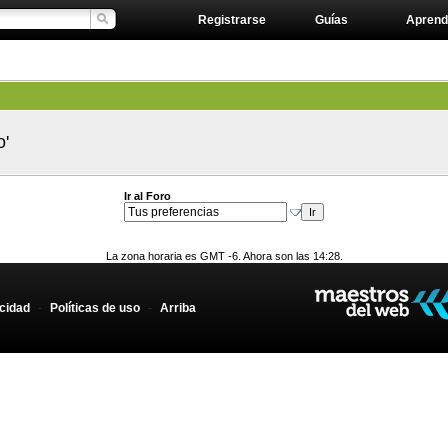
Registrarse
Guías
Aprend
o'
Ir al Foro
La zona horaria es GMT -6. Ahora son las 14:28.
acidad
-
Políticas de uso
-
Arriba