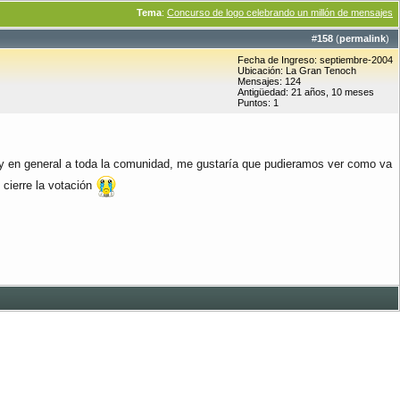
Tema
:
Concurso de logo celebrando un millón de mensajes
#
158
(
permalink
)
Fecha de Ingreso: septiembre-2004
Ubicación: La Gran Tenoch
Mensajes: 124
Antigüedad: 21 años, 10 meses
Puntos: 1
s y en general a toda la comunidad, me gustaría que pudieramos ver como va
cierre la votación