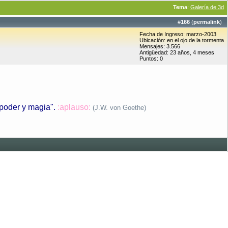
Tema
:
Galería de 3d
#
166
(
permalink
)
Fecha de Ingreso: marzo-2003
Ubicación: en el ojo de la tormenta
Mensajes: 3.566
Antigüedad: 23 años, 4 meses
Puntos: 0
 poder y magia"
.
:aplauso:
(J.W. von Goethe)