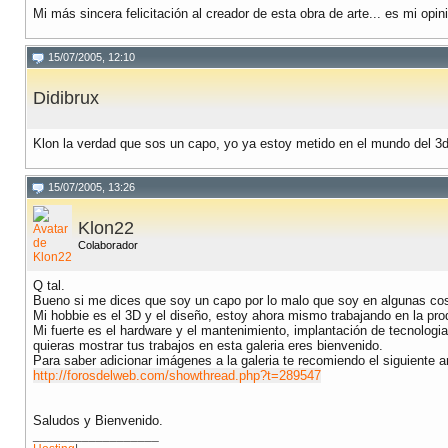
Mi más sincera felicitación al creador de esta obra de arte... es mi opi
15/07/2005, 12:10
Didibrux
Klon la verdad que sos un capo, yo ya estoy metido en el mundo del 3d,
15/07/2005, 13:26
Klon22
Colaborador
Q tal.
Bueno si me dices que soy un capo por lo malo que soy en algunas cos
Mi hobbie es el 3D y el diseño, estoy ahora mismo trabajando en la pro
Mi fuerte es el hardware y el mantenimiento, implantación de tecnologi
quieras mostrar tus trabajos en esta galeria eres bienvenido.
Para saber adicionar imágenes a la galeria te recomiendo el siguiente ar
http://forosdelweb.com/showthread.php?t=289547
Saludos y Bienvenido.
__________________