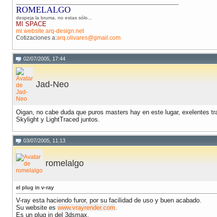
________________________________________________
ROMELALGO
despeja la bruma, no estas sólo...
MI SPACE
mi website arq-design.net
Cotizaciones a:
arq.olivares@gmail.com
02/07/2005, 17:44
Jad-Neo
Oigan, no cabe duda que puros masters hay en este lugar, exelentes t
Skylight y LightTraced juntos.
03/07/2005, 11:13
romelalgo
el plug in v-ray
V-ray esta haciendo furor, por su facilidad de uso y buen acabado.
Su website es
www.vrayrender.com
.
Es un plug in del 3dsmax.