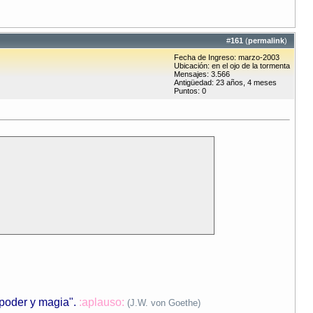
#
161
(
permalink
)
Fecha de Ingreso: marzo-2003
Ubicación: en el ojo de la tormenta
Mensajes: 3.566
Antigüedad: 23 años, 4 meses
Puntos: 0
 poder y magia"
.
:aplauso:
(J.W. von Goethe)