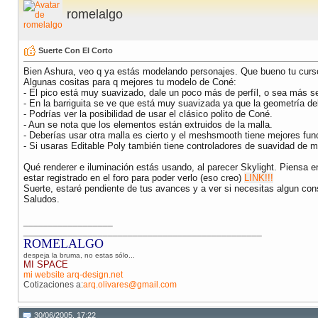
romelalgo
Suerte Con El Corto
Bien Ashura, veo q ya estás modelando personajes. Que bueno tu curs
Algunas cositas para q mejores tu modelo de Coné:
- El pico está muy suavizado, dale un poco más de perfíl, o sea más 
- En la barriguita se ve que está muy suavizada ya que la geometría del
- Podrías ver la posibilidad de usar el clásico polito de Coné.
- Aun se nota que los elementos están extruidos de la malla.
- Deberías usar otra malla es cierto y el meshsmooth tiene mejores fun
- Si usaras Editable Poly también tiene controladores de suavidad de 
Qué renderer e iluminación estás usando, al parecer Skylight. Piensa e
estar registrado en el foro para poder verlo (eso creo)
LINK!!!
Suerte, estaré pendiente de tus avances y a ver si necesitas algun con
Saludos.
__________________
________________________________________________
ROMELALGO
despeja la bruma, no estas sólo...
MI SPACE
mi website arq-design.net
Cotizaciones a:
arq.olivares@gmail.com
30/06/2005, 17:22