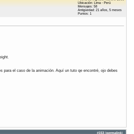
Ubicación: Lima - Perú
Mensajes: 58
Antigüedad: 21 años, 5 meses
Puntos: 1
eight.
s para el caso de la animación. Aquí un tuto qe encontré, ojo debes
#
153
(
permalink
)