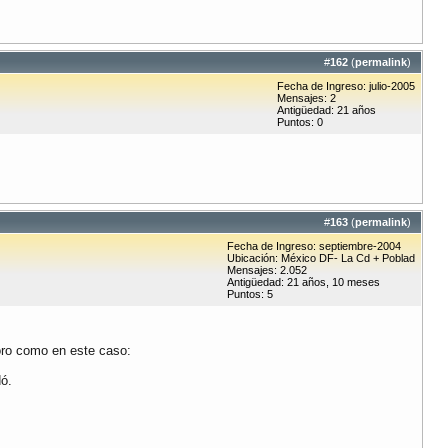
#
162
(
permalink
)
Fecha de Ingreso: julio-2005
Mensajes: 2
Antigüedad: 21 años
Puntos: 0
#
163
(
permalink
)
Fecha de Ingreso: septiembre-2004
Ubicación: México DF- La Cd + Poblad
Mensajes: 2.052
Antigüedad: 21 años, 10 meses
Puntos: 5
foro como en este caso:
dó.