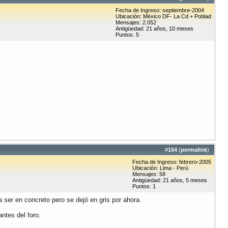
Fecha de Ingreso: septiembre-2004
Ubicación: México DF- La Cd + Poblad
Mensajes: 2.052
Antigüedad: 21 años, 10 meses
Puntos: 5
#
154
(
permalink
)
Fecha de Ingreso: febrero-2005
Ubicación: Lima - Perú
Mensajes: 58
Antigüedad: 21 años, 5 meses
Puntos: 1
 ser en concreto pero se dejó en gris por ahora.
tes del foro.