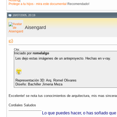
Hosting
|
Protege a tu hijos - mira este documental
Recomendado!
18/07/2005, 20:19
Aisengard
Cita:
Iniciado por
romelalgo
Les dejo estas imágenes de un anteproyecto. Hechas en v-ray.
Representación 3D: Arq. Romel Olivares
Diseño: Bachiller Jimena Meza
Excelente! se nota tus conocimientos de arquitectura, mis mas sinceras
Cordiales Saludos
__________________
Lo que puedes hacer, o has soñado que p