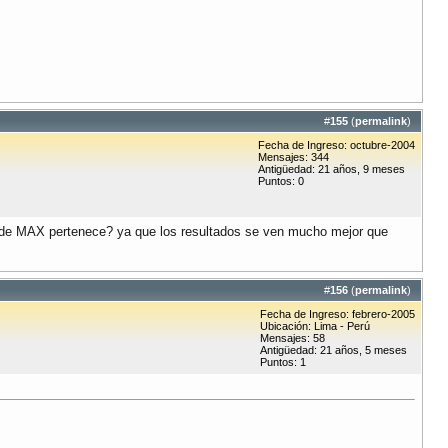
#
155
(
permalink
)
Fecha de Ingreso: octubre-2004
Mensajes: 344
Antigüedad: 21 años, 9 meses
Puntos: 0
ón de MAX pertenece? ya que los resultados se ven mucho mejor que
#
156
(
permalink
)
Fecha de Ingreso: febrero-2005
Ubicación: Lima - Perú
Mensajes: 58
Antigüedad: 21 años, 5 meses
Puntos: 1