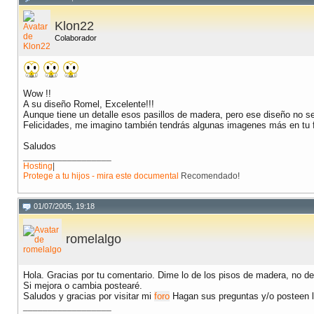
Klon22
Colaborador
Wow !!
A su diseño Romel, Excelente!!!
Aunque tiene un detalle esos pasillos de madera, pero ese diseño no se
Felicidades, me imagino también tendrás algunas imagenes más en tu 
Saludos
__________________
Hosting
|
Protege a tu hijos - mira este documental
Recomendado!
01/07/2005, 19:18
romelalgo
Hola. Gracias por tu comentario. Dime lo de los pisos de madera, no de
Si mejora o cambia postearé.
Saludos y gracias por visitar mi
foro
Hagan sus preguntas y/o posteen l
__________________