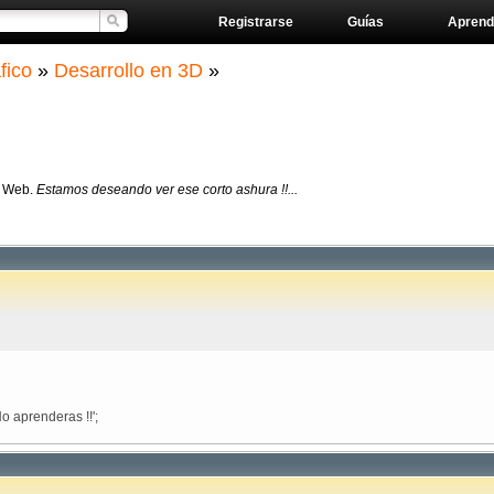
Registrarse
Guías
Aprend
fico
»
Desarrollo en 3D
»
l Web.
Estamos deseando ver ese corto ashura !!...
'No aprenderas !!';