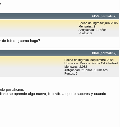
e.
#
159
(
permalink
)
Fecha de Ingreso: julio-2005
Mensajes: 2
Antigüedad: 21 años
Puntos: 0
ar de fotos. ¿como hago?
#
160
(
permalink
)
Fecha de Ingreso: septiembre-2004
Ubicación: México DF- La Cd + Poblad
Mensajes: 2.052
Antigüedad: 21 años, 10 meses
Puntos: 5
lo por afición.
iario se aprende algo nuevo, te invito a que te superes y cuando