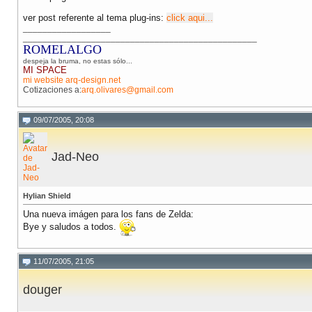
ver post referente al tema plug-ins:
click aqui...
__________________
________________________________________________
ROMELALGO
despeja la bruma, no estas sólo...
MI SPACE
mi website arq-design.net
Cotizaciones a:
arq.olivares@gmail.com
09/07/2005, 20:08
Jad-Neo
Hylian Shield
Una nueva imágen para los fans de Zelda:
Bye y saludos a todos.
11/07/2005, 21:05
douger