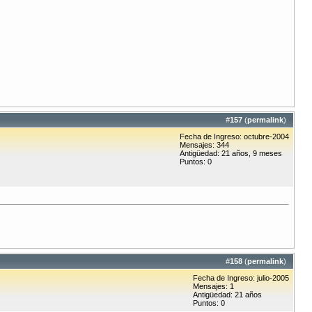
#
157
(
permalink
)
Fecha de Ingreso: octubre-2004
Mensajes: 344
Antigüedad: 21 años, 9 meses
Puntos: 0
#
158
(
permalink
)
Fecha de Ingreso: julio-2005
Mensajes: 1
Antigüedad: 21 años
Puntos: 0