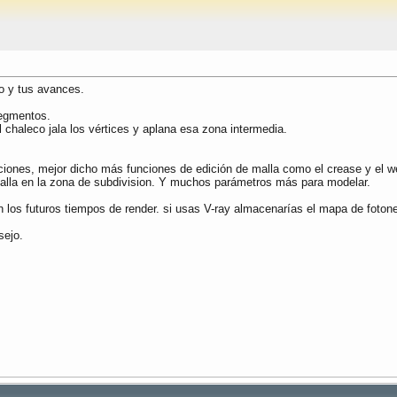
o y tus avances.
segmentos.
 chaleco jala los vértices y aplana esa zona intermedia.
ciones, mejor dicho más funciones de edición de malla como el crease y el w
malla en la zona de subdivision. Y muchos parámetros más para modelar.
n los futuros tiempos de render. si usas V-ray almacenarías el mapa de fotone
sejo.