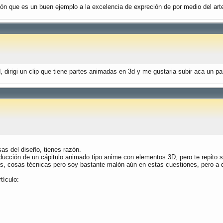
nión que es un buen ejemplo a la excelencia de expreción de por medio del art
 dirigi un clip que tiene partes animadas en 3d y me gustaria subir aca un p
as del diseño, tienes razón.
ducción de un cápitulo animado tipo anime con elementos 3D, pero te repito so
as, cosas técnicas pero soy bastante malón aún en estas cuestiones, pero a d
tículo: