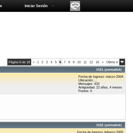
e
Iniciar Sesión
Página 6 de 18
<
1
2
3
4
5
6
7
8
9
10
11
12
16
>
Último
»
#
151
(
permalink
)
Fecha de Ingreso: marzo-2004
Ubicación: ...
Mensajes: 433
Antigüedad: 22 años, 4 meses
Puntos: 0
#
152
(
permalink
)
Fecha de Ingreso: febrero-2005