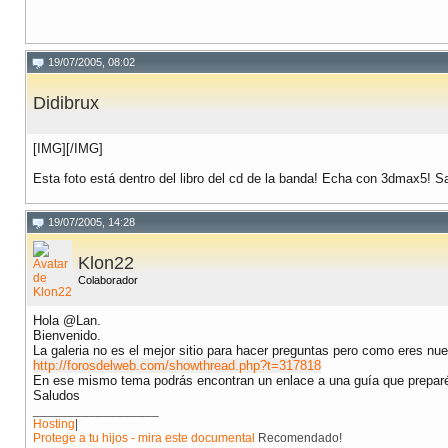
19/07/2005, 08:02
Didibrux
[IMG]
[/IMG]
Esta foto está dentro del libro del cd de la banda! Echa con 3dmax5! S
19/07/2005, 14:28
Klon22
Colaborador
Hola @Lan.
Bienvenido.
La galeria no es el mejor sitio para hacer preguntas pero como eres nu
http://forosdelweb.com/showthread.php?t=317818
En ese mismo tema podrás encontran un enlace a una guía que preparé p
Saludos
__________________
Hosting
|
Protege a tu hijos - mira este documental
Recomendado!