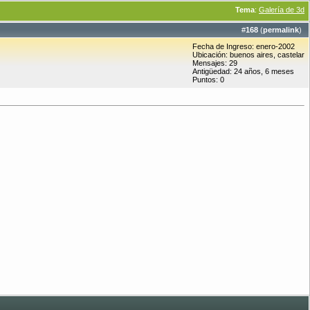
Tema
:
Galería de 3d
#
168
(
permalink
)
Fecha de Ingreso: enero-2002
Ubicación: buenos aires, castelar
Mensajes: 29
Antigüedad: 24 años, 6 meses
Puntos: 0