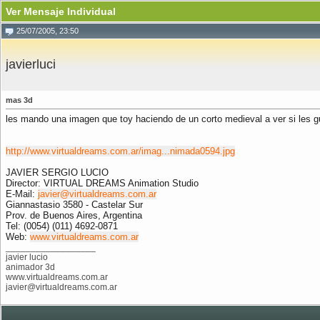
Ver Mensaje Individual
25/07/2005, 23:50
javierluci
mas 3d
les mando una imagen que toy haciendo de un corto medieval a ver si les g
http://www.virtualdreams.com.ar/imag...nimada0594.jpg
JAVIER SERGIO LUCIO
Director: VIRTUAL DREAMS Animation Studio
E-Mail:
javier@virtualdreams.com.ar
Giannastasio 3580 - Castelar Sur
Prov. de Buenos Aires, Argentina
Tel: (0054) (011) 4692-0871
Web:
www.virtualdreams.com.ar
__________________
javier lucio
animador 3d
www.virtualdreams.com.ar
javier@virtualdreams.com.ar