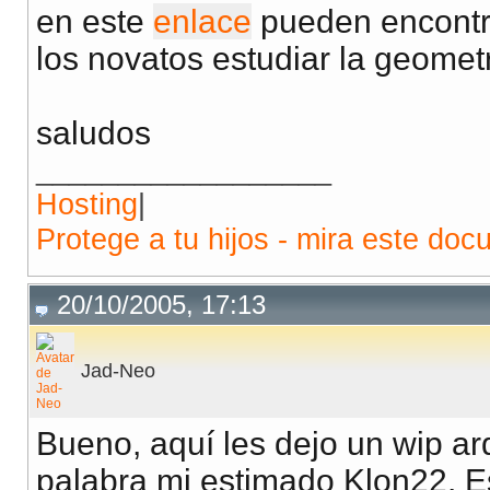
en este
enlace
pueden encontrar
los novatos estudiar la geometr
saludos
__________________
Hosting
|
Protege a tu hijos - mira este doc
20/10/2005, 17:13
Jad-Neo
Bueno, aquí les dejo un wip arq
palabra mi estimado Klon22. E