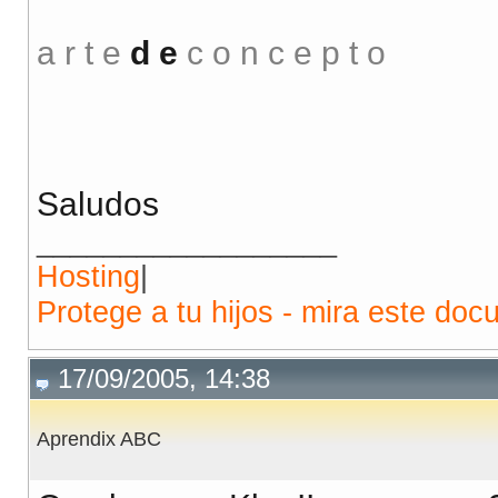
a r t e
d e
c o n c e p t o
Saludos
__________________
Hosting
|
Protege a tu hijos - mira este doc
17/09/2005, 14:38
Aprendix ABC