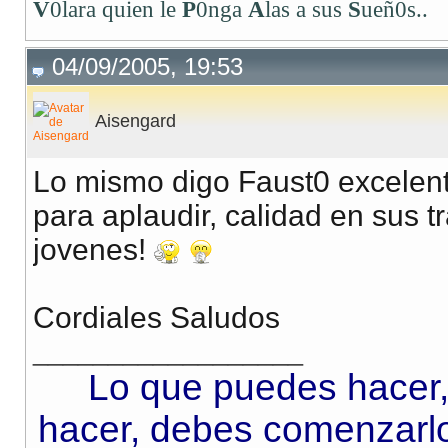
V
0lara quien le
P
0nga
A
las a sus
S
ueñ0s..
04/09/2005, 19:53
Aisengard
Lo mismo digo Faust0 excelente
para aplaudir, calidad en sus tr
jovenes!
Cordiales Saludos
__________________
Lo que puedes hacer,
hacer, debes comenzarlo.