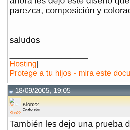
ahora les dejo este diseño qu
parezca, composición y colora
saludos
__________________
Hosting
|
Protege a tu hijos - mira este doc
18/09/2005, 19:05
Klon22
Colaborador
También les dejo una prueba 