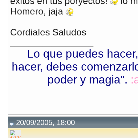
exitos en tus poryectos!
lo m
Homero, jaja
Cordiales Saludos
__________________
Lo que puedes hacer,
hacer, debes comenzarlo.
poder y magia"
.
:
20/09/2005, 18:00