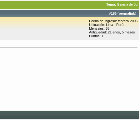
Tema
:
Galería de 3d
#
156
(
permalink
)
Fecha de Ingreso: febrero-2005
Ubicación: Lima - Perú
Mensajes: 58
Antigüedad: 21 años, 5 meses
Puntos: 1