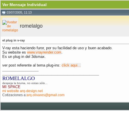
Ver Mensaje Individual
03/07/2005, 11:13
romelalgo
el plug in v-ray
V-ray esta haciendo furor, por su facilidad de uso y buen acabado.
Su website es
www.vrayrender.com
.
Es un plug in del 3dsmax.
ver post referente al tema plug-ins:
click aqui...
__________________
________________________________________________
ROMELALGO
despeja la bruma, no estas sólo...
MI SPACE
mi website arq-design.net
Cotizaciones a:
arq.olivares@gmail.com