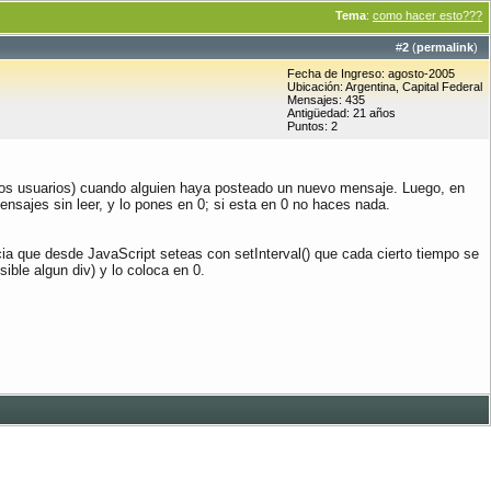
Tema
:
como hacer esto???
#
2
(
permalink
)
Fecha de Ingreso: agosto-2005
Ubicación: Argentina, Capital Federal
Mensajes: 435
Antigüedad: 21 años
Puntos: 2
os los usuarios) cuando alguien haya posteado un nuevo mensaje. Luego, en
nsajes sin leer, y lo pones en 0; si esta en 0 no haces nada.
ncia que desde JavaScript seteas con setInterval() que cada cierto tiempo se
ible algun div) y lo coloca en 0.