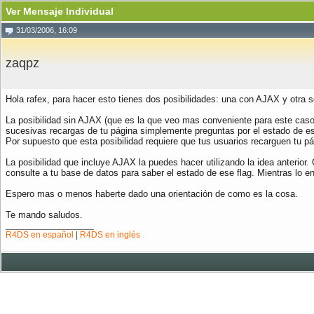
Ver Mensaje Individual
31/03/2006, 16:09
zaqpz
Hola rafex, para hacer esto tienes dos posibilidades: una con AJAX y otra 
La posibilidad sin AJAX (que es la que veo mas conveniente para este caso)
sucesivas recargas de tu página simplemente preguntas por el estado de ese 
Por supuesto que esta posibilidad requiere que tus usuarios recarguen tu p
La posibilidad que incluye AJAX la puedes hacer utilizando la idea anterior
consulte a tu base de datos para saber el estado de ese flag. Mientras lo en
Espero mas o menos haberte dado una orientación de como es la cosa.
Te mando saludos.
__________________
R4DS en español
|
R4DS en inglés