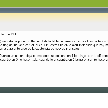
solo con PHP.
 se trata de poner un flag en 1 de la tabla de usuarios (en las filas de tod
flag del usuario actual, si es 1 muestras un div o alert indicando que hay me
ágina para enterarse de la existencia de nuevos mensajes.
. Cuando un usuario deja un mensaje, se colocan en 1 los flags, con la difere
cuentre en 0 no hace nada, cuando lo encuentra en 1 lanza el alert (o hace vis