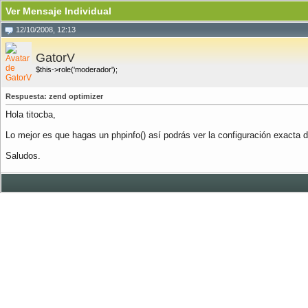
Ver Mensaje Individual
12/10/2008, 12:13
GatorV
$this->role('moderador');
Respuesta: zend optimizer
Hola titocba,
Lo mejor es que hagas un phpinfo() así podrás ver la configuración exacta 
Saludos.