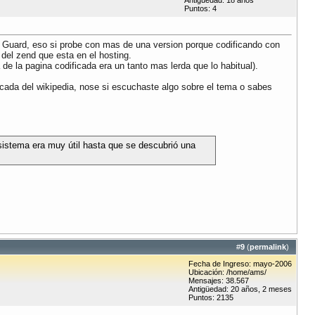
Antigüedad: 18 años
Puntos: 4
 Guard, eso si probe con mas de una version porque codificando con
 del zend que esta en el hosting.
de la pagina codificada era un tanto mas lerda que lo habitual).
cada del wikipedia, nose si escuchaste algo sobre el tema o sabes
 sistema era muy útil hasta que se descubrió una
#
9
(
permalink
)
Fecha de Ingreso: mayo-2006
Ubicación: /home/ams/
Mensajes: 38.567
Antigüedad: 20 años, 2 meses
Puntos: 2135