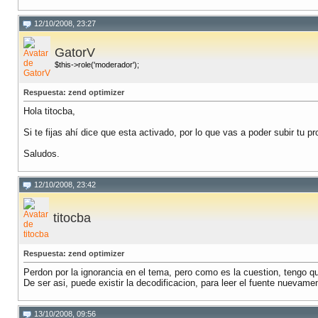
12/10/2008, 23:27
GatorV
$this->role('moderador');
Respuesta: zend optimizer
Hola titocba,
Si te fijas ahí dice que esta activado, por lo que vas a poder subir tu p
Saludos.
12/10/2008, 23:42
titocba
Respuesta: zend optimizer
Perdon por la ignorancia en el tema, pero como es la cuestion, tengo qu
De ser asi, puede existir la decodificacion, para leer el fuente nuevam
13/10/2008, 09:56