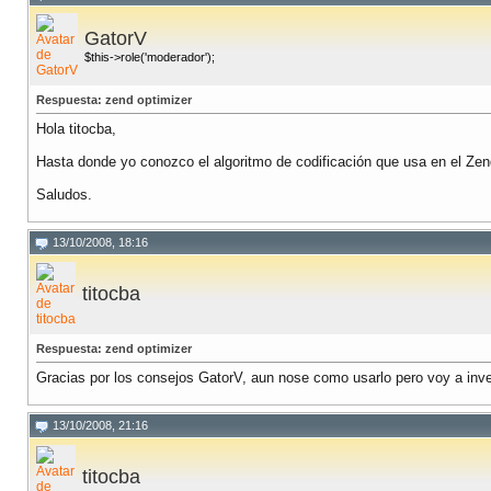
GatorV
$this->role('moderador');
Respuesta: zend optimizer
Hola titocba,
Hasta donde yo conozco el algoritmo de codificación que usa en el Zen
Saludos.
13/10/2008, 18:16
titocba
Respuesta: zend optimizer
Gracias por los consejos GatorV, aun nose como usarlo pero voy a inves
13/10/2008, 21:16
titocba