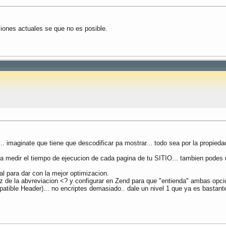
siones actuales se que no es posible.
 imaginate que tiene que descodificar pa mostrar... todo sea por la propiedad
a medir el tiempo de ejecucion de cada pagina de tu SITIO... tambien podes
al para dar con la mejor optimizacion.
ez de la abvreviacion <? y configurar en Zend para que "entienda" ambas opci
tible Header)... no encriptes demasiado.. dale un nivel 1 que ya es bastant