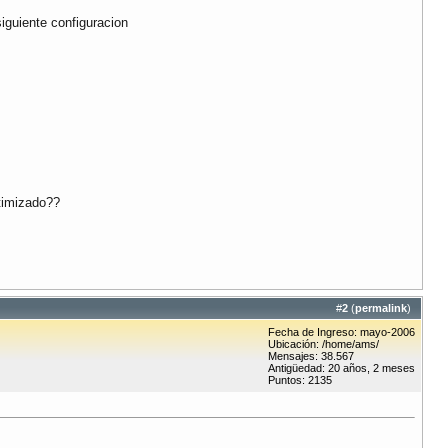
siguiente configuracion
ptimizado??
#
2
(
permalink
)
Fecha de Ingreso: mayo-2006
Ubicación: /home/ams/
Mensajes: 38.567
Antigüedad: 20 años, 2 meses
Puntos: 2135