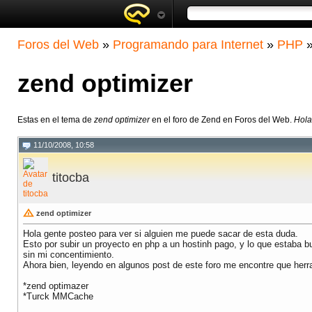
Foros del Web
»
Programando para Internet
»
PHP
zend optimizer
Estas en el tema de
zend optimizer
en el foro de Zend en Foros del Web.
Hola
11/10/2008, 10:58
titocba
zend optimizer
Hola gente posteo para ver si alguien me puede sacar de esta duda.
Esto por subir un proyecto en php a un hostinh pago, y lo que estaba bu
sin mi concentimiento.
Ahora bien, leyendo en algunos post de este foro me encontre que herra
*zend optimazer
*Turck MMCache