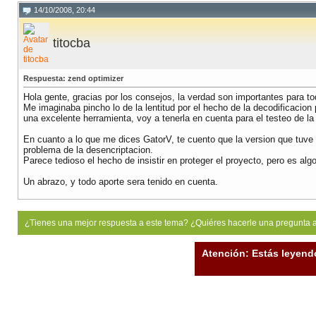
14/10/2008, 20:44
titocba
Respuesta: zend optimizer
Hola gente, gracias por los consejos, la verdad son importantes para to
Me imaginaba pincho lo de la lentitud por el hecho de la decodificacion 
una excelente herramienta, voy a tenerla en cuenta para el testeo de l
En cuanto a lo que me dices GatorV, te cuento que la version que tuve q
problema de la desencriptacion.
Parece tedioso el hecho de insistir en proteger el proyecto, pero es a
Un abrazo, y todo aporte sera tenido en cuenta.
¿Tienes una mejor respuesta a este tema? ¿Quiéres hacerle una pregunta 
Atención: Estás leyend