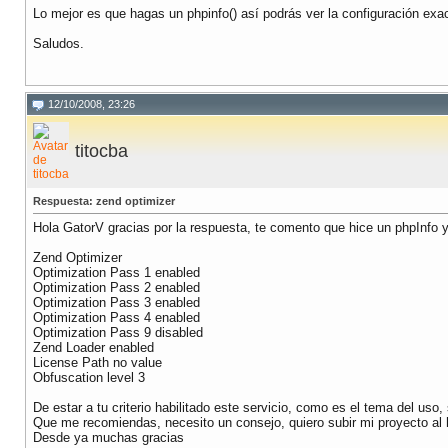
Lo mejor es que hagas un phpinfo() así podrás ver la configuración exa
Saludos.
12/10/2008, 23:26
titocba
Respuesta: zend optimizer
Hola GatorV gracias por la respuesta, te comento que hice un phpInfo y
Zend Optimizer
Optimization Pass 1 enabled
Optimization Pass 2 enabled
Optimization Pass 3 enabled
Optimization Pass 4 enabled
Optimization Pass 9 disabled
Zend Loader enabled
License Path no value
Obfuscation level 3
De estar a tu criterio habilitado este servicio, como es el tema del uso
Que me recomiendas, necesito un consejo, quiero subir mi proyecto al h
Desde ya muchas gracias