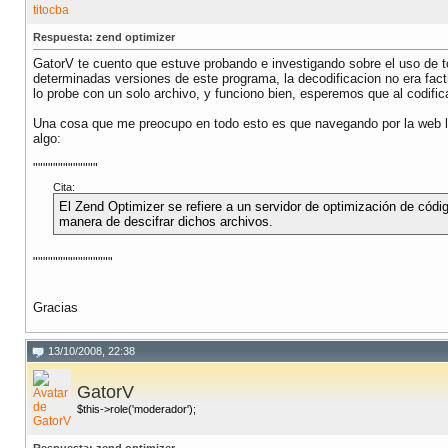
Respuesta: zend optimizer
GatorV te cuento que estuve probando e investigando sobre el uso de 
determinadas versiones de este programa, la decodificacion no era facti
lo probe con un solo archivo, y funciono bien, esperemos que al codific
Una cosa que me preocupo en todo esto es que navegando por la web lei
algo:
"""""""""""""
Cita:
El Zend Optimizer se refiere a un servidor de optimización de códi
manera de descifrar dichos archivos.
""""""""""""""""
Gracias
13/10/2008, 22:38
GatorV
$this->role('moderador');