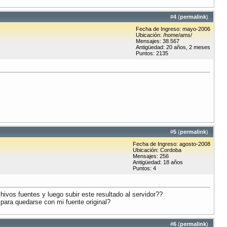
#
4
(
permalink
)
Fecha de Ingreso: mayo-2006
Ubicación: /home/ams/
Mensajes: 38.567
Antigüedad: 20 años, 2 meses
Puntos: 2135
#
5
(
permalink
)
Fecha de Ingreso: agosto-2008
Ubicación: Cordoba
Mensajes: 256
Antigüedad: 18 años
Puntos: 4
hivos fuentes y luego subir este resultado al servidor??
 para quedarse con mi fuente original?
#
6
(
permalink
)