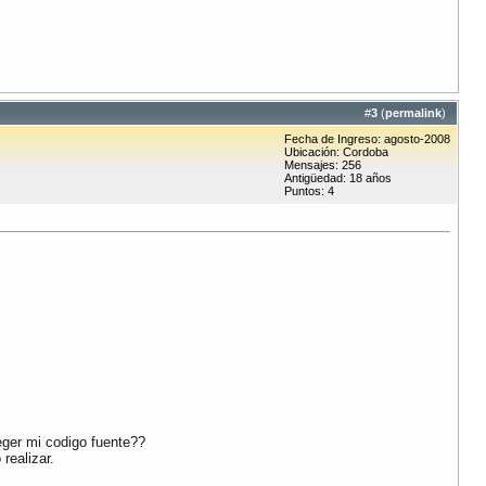
#
3
(
permalink
)
Fecha de Ingreso: agosto-2008
Ubicación: Cordoba
Mensajes: 256
Antigüedad: 18 años
Puntos: 4
teger mi codigo fuente??
realizar.