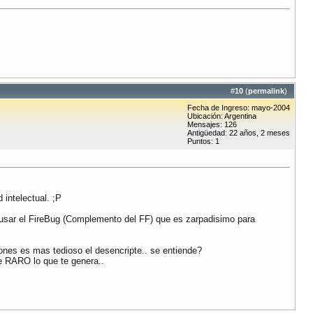
#
10
(
permalink
)
Fecha de Ingreso: mayo-2004
Ubicación: Argentina
Mensajes: 126
Antigüedad: 22 años, 2 meses
Puntos: 1
 intelectual. ;P
 usar el FireBug (Complemento del FF) que es zarpadisimo para
ones es mas tedioso el desencripte.. se entiende?
e RARO lo que te genera..