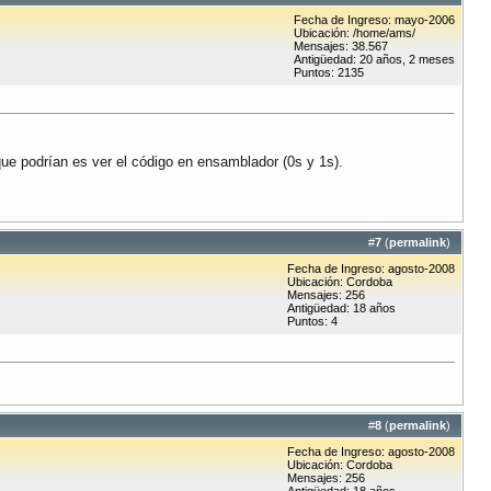
Fecha de Ingreso: mayo-2006
Ubicación: /home/ams/
Mensajes: 38.567
Antigüedad: 20 años, 2 meses
Puntos: 2135
ue podrían es ver el código en ensamblador (0s y 1s).
#
7
(
permalink
)
Fecha de Ingreso: agosto-2008
Ubicación: Cordoba
Mensajes: 256
Antigüedad: 18 años
Puntos: 4
#
8
(
permalink
)
Fecha de Ingreso: agosto-2008
Ubicación: Cordoba
Mensajes: 256