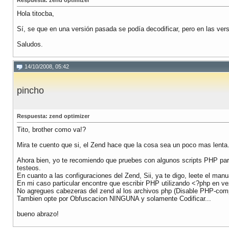
Respuesta: zend optimizer
Hola titocba,
Sí, se que en una versión pasada se podía decodificar, pero en las ver
Saludos.
14/10/2008, 05:42
pincho
Respuesta: zend optimizer
Tito, brother como va!?
Mira te cuento que si, el Zend hace que la cosa sea un poco mas lenta...
Ahora bien, yo te recomiendo que pruebes con algunos scripts PHP par
testeos.
En cuanto a las configuraciones del Zend, Sii, ya te digo, leete el manu
En mi caso particular encontre que escribir PHP utilizando <?php en v
No agregues cabezeras del zend al los archivos php (Disable PHP-compa
Tambien opte por Obfuscacion NINGUNA y solamente Codificar...
bueno abrazo!