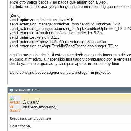
entre otro varios pagos y no pagos que andan por la web.
La duda viene por aca, yo ya tengo un sitio en el hosting que mencione e
[Zend]
zend_optimizer.optimization_level=15
zend_extension_manager.optimizer=/opt/Zend/lib/Optimizer-3.2.2
zend_extension_manager.optimizer_ts=/opt/Zend/lib/Optimizer_TS-3.2.
zend_extension=/opt/ioncube/ioncube_loader_lin_5.2.so
zend_optimizer.version=3.2.2
zend_extension=/opt/Zend/lib/ZendExtensionManager.so
zend_extension_ts=/opt/Zend/lib/ZendExtensionManager_TS.so
alguien me puede decir, si esto quiere decir que puedo hacer uso del z
en caso afirmativo, al haber sido instalado y configurado por la empres
desde ya muchas gracias, y cualquier aporte me viene muy bien
De lo contrario busco sugerencia para proteger mi proyecto.
12/10/2008, 12:13
GatorV
$this->role('moderador');
Respuesta: zend optimizer
Hola titocba,