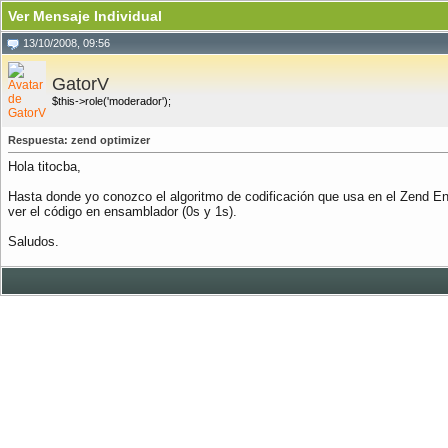
Ver Mensaje Individual
13/10/2008, 09:56
GatorV
$this->role('moderador');
Respuesta: zend optimizer
Hola titocba,
Hasta donde yo conozco el algoritmo de codificación que usa en el Zend En
ver el código en ensamblador (0s y 1s).
Saludos.