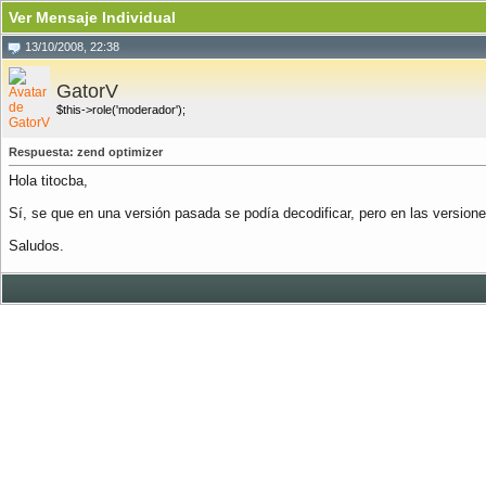
Ver Mensaje Individual
13/10/2008, 22:38
GatorV
$this->role('moderador');
Respuesta: zend optimizer
Hola titocba,
Sí, se que en una versión pasada se podía decodificar, pero en las version
Saludos.