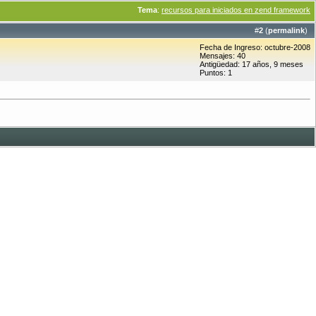
Tema
:
recursos para iniciados en zend framework
#
2
(
permalink
)
Fecha de Ingreso: octubre-2008
Mensajes: 40
Antigüedad: 17 años, 9 meses
Puntos: 1