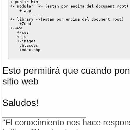
+-public_html

+- modular  -> (están por encima del document root)

    +-app

        .......

+- library ->(están por encima del document root)

    +Zend

+-www

   +-css

   +-js

   +-images

    .htacces

Esto permitirá que cuando p
sitio web
Saludos!
__________________
"El conocimiento nos hace respon