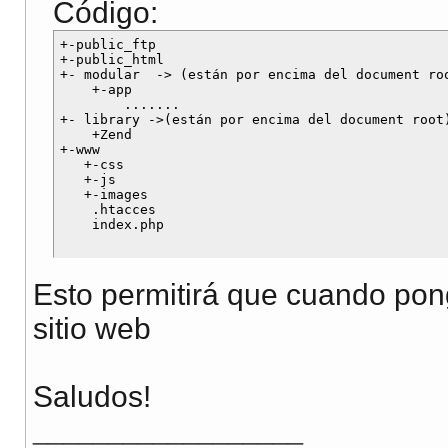
Código:
+-public_ftp

+-public_html

+- modular  -> (están por encima del document roo
    +-app

        .......

+- library ->(están por encima del document root)
    +Zend

+-www

   +-css

   +-js

   +-images

    .htacces

Esto permitirá que cuando po
sitio web
Saludos!
__________________