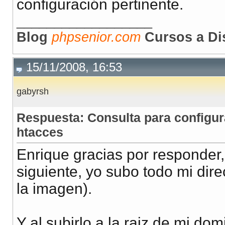
configuración pertinente.
__________________
Blog
phpsenior.com
Cursos a Di
15/11/2008, 16:53
gabyrsh
Respuesta: Consulta para configur
htacces
Enrique gracias por responder,
siguiente, yo subo todo mi dir
la imagen).
Y al subirlo a la raiz de mi domi